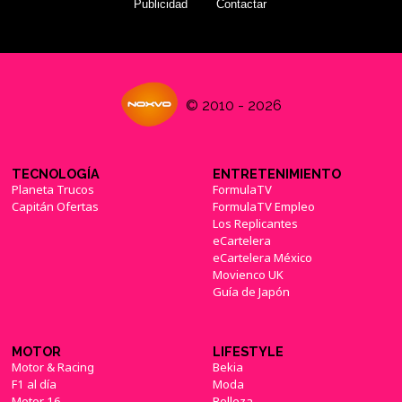
Publicidad
Contactar
© 2010 - 2026
TECNOLOGÍA
ENTRETENIMIENTO
Planeta Trucos
FormulaTV
Capitán Ofertas
FormulaTV Empleo
Los Replicantes
eCartelera
eCartelera México
Movienco UK
Guía de Japón
MOTOR
LIFESTYLE
Motor & Racing
Bekia
F1 al día
Moda
Motor 16
Belleza