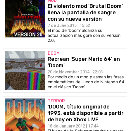
MOD
El violento mod 'Brutal Doom'
llena la pantalla de sangre
con su nueva versión
7 de June 2015 | 15:52
El mod de 'Doom' alcanza su
actualización más gore con su versión
2.0.
DOOM
Recrean 'Super Mario 64' en
'Doom'
20 de November 2014 | 22:03
Por medio de un mod plasman las fases
emblemáticas del juego de Nintendo 64
en el clásico 'Doom'.
TERROR
'DOOM', título original de
1993, está disponible a partir
de hoy en Xbox LIVE
18 de January 2012 | 17:44
El juego de Id Software tendrá un coste