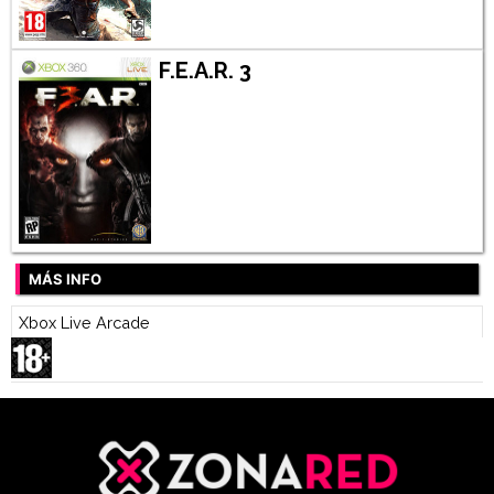
F.E.A.R. 3
MÁS INFO
Xbox Live Arcade