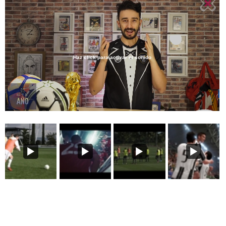
Haz click para activar el sonido
Loaded
:
6.75%
/
Unmute