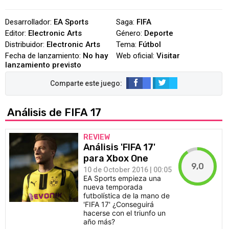
Desarrollador:
EA Sports
Saga:
FIFA
Editor:
Electronic Arts
Género:
Deporte
Distribuidor:
Electronic Arts
Tema:
Fútbol
Fecha de lanzamiento:
No hay
Web oficial:
Visitar
lanzamiento previsto
Análisis de FIFA 17
REVIEW
Análisis 'FIFA 17'
para Xbox One
9,0
10 de October 2016 | 00:05
EA Sports empieza una
nueva temporada
futbolística de la mano de
'FIFA 17' ¿Conseguirá
hacerse con el triunfo un
año más?