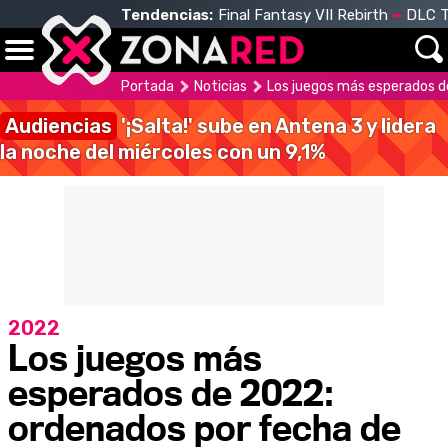
Tendencias:
Final Fantasy VII Rebirth
DLC T
Portada
Noticias
Los juegos más esperados d
Audiencias
'¡Salta!' sube en Antena 3 y lidera
la noche del miércoles con un 9,1%
2022
Los juegos más
esperados de 2022:
ordenados por fecha de