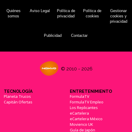
Quiénes
Aviso Legal
Política de
Política de
Gestionar
somos
privacidad
cookies
cookies y
privacidad
Publicidad
Contactar
© 2010 - 2026
TECNOLOGÍA
ENTRETENIMIENTO
Planeta Trucos
FormulaTV
Capitán Ofertas
FormulaTV Empleo
Los Replicantes
eCartelera
eCartelera México
Movienco UK
Guía de Japón