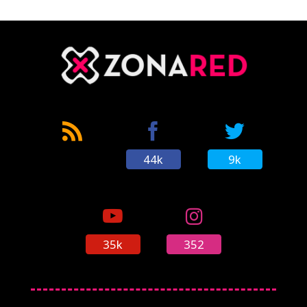
CÓMICS
MANGA
44k
9k
35k
352