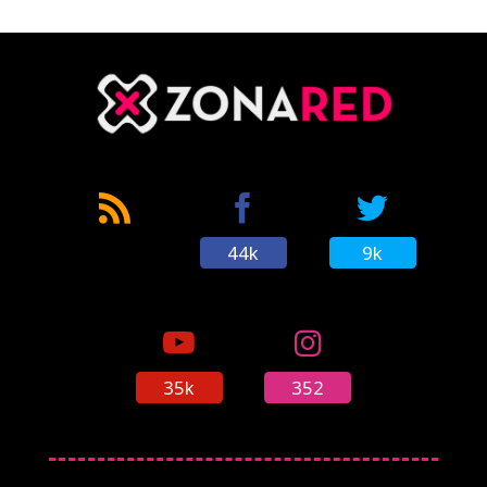
CÓMICS
MANGA
44k
9k
35k
352