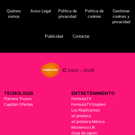
Quiénes
Aviso Legal
Política de
Política de
Gestionar
somos
privacidad
cookies
cookies y
privacidad
Publicidad
Contactar
© 2010 - 2026
TECNOLOGÍA
ENTRETENIMIENTO
Planeta Trucos
FormulaTV
Capitán Ofertas
FormulaTV Empleo
Los Replicantes
eCartelera
eCartelera México
Movienco UK
Guía de Japón