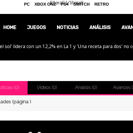
{literal}
{/literal}
PC
XBOX ONE
PS4
SWITCH
RETRO
HOME
JUEGOS
NOTICIAS
ANÁLISIS
AVA
el sol' lidera con un 12,2% en La 1 y 'Una receta para dos' no
OPINIÓN
REPORTAJES
oticias (
0
)
Vídeos (
0
)
Analisis (
0
)
Avances (
ades (página )