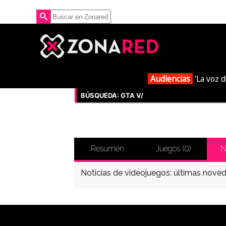
Audiencias
'La voz d
BÚSQUEDA: GTA V/
Resumen
Juegos (
0
)
N
Noticias de videojuegos: últimas noved