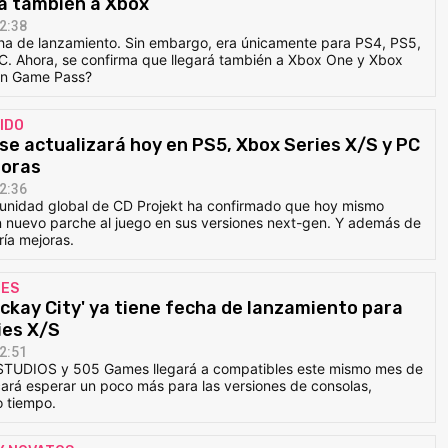
rá también a Xbox
2:38
echa de lanzamiento. Sin embargo, era únicamente para PS4, PS5,
C. Ahora, se confirma que llegará también a Xbox One y Xbox
 en Game Pass?
IDO
 se actualizará hoy en PS5, Xbox Series X/S y PC
joras
2:36
omunidad global de CD Projekt ha confirmado que hoy mismo
n nuevo parche al juego en sus versiones next-gen. Y además de
ría mejoras.
MES
ckay City' ya tiene fecha de lanzamiento para
ies X/S
2:51
 STUDIOS y 505 Games llegará a compatibles este mismo mes de
ará esperar un poco más para las versiones de consolas,
 tiempo.