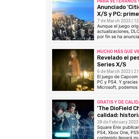
PARA VETERANOS 
Anunciado 'Citi
X/S y PC: prime
7 de March 2023 | 12
Aunque el juego origi
actualizaciones, DLC
por fin se ha anunci
MUCHO MÁS QUE V
Revelado el pe
Series X/S
6 de March 2023 | 21
El juego de Capcom 
PC y PS4. Y gracias 
Microsoft, podemos 
GRATIS Y DE CALI
'The DioField C
calidad: histori
28 de February 2023 
Square Enix publicar
PS4, Xbox One, PS5,
contenido llegará mu