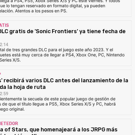
lega a PS4, PS5, Xbox Series X/S y PC este viernes. Y todos
ue lo tengan reservado en formato digital, ya pueden
lación. Atentos a los pesos en PS.
ATIS
DLC gratis de 'Sonic Frontiers' ya tiene fecha de
2:14
al de tres grandes DLC para el juego este año 2023. Y el
uetes está muy cerca de llegar a PS4, Xbox One, PC, Nintendo
Series X/S.
?
es' recibirá varios DLC antes del lanzamiento de la
da la hoja de ruta
2:59
ientemente la secuela de este popular juego de gestión de
 de que el título llegue a PS5, Xbox Series X/S y PC, habrá
ego original.
OMETEDOR
ea of Stars, que homenajeará a los JRPG más