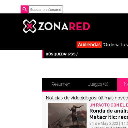
Audiencias
'Ordena tu v
BÚSQUEDA: PS5 /
Resumen
Juegos (
0
)
No
Noticias de videojuegos: últimas noved
UN PACTO CON EL 
Ronda de anális
Metacritic: rec
31 de May 2023 | 11: