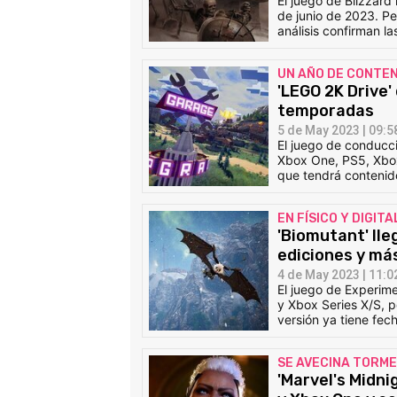
El juego de Blizzard
de junio de 2023. Per
análisis confirman la
UN AÑO DE CONTE
'LEGO 2K Drive'
temporadas
5 de May 2023 | 09:5
El juego de conducc
Xbox One, PS5, Xbox
que tendrá contenid
EN FÍSICO Y DIGITA
'Biomutant' ll
ediciones y má
4 de May 2023 | 11:0
El juego de Experim
y Xbox Series X/S, p
versión ya tiene fec
SE AVECINA TORM
'Marvel's Midn