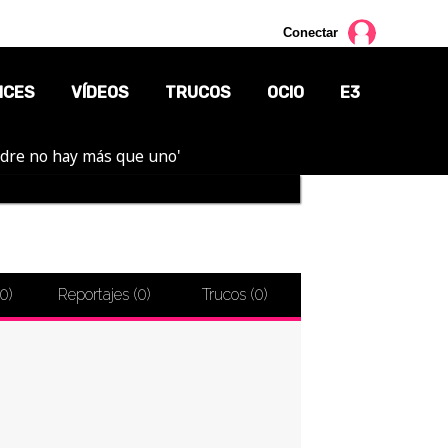
Conectar
NCES
VÍDEOS
TRUCOS
OCIO
E3
adre no hay más que uno'
CINE
TV
CÓMICS
0
)
Reportajes (
0
)
Trucos (
0
)
MANGA