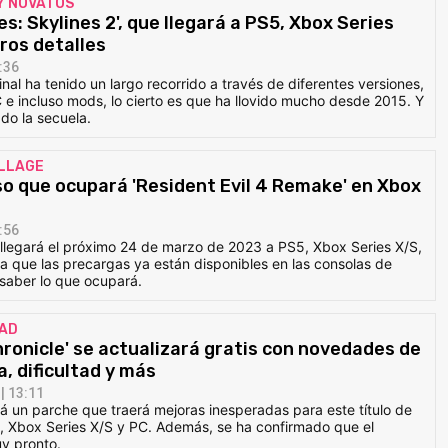
Y NOVATOS
es: Skylines 2', que llegará a PS5, Xbox Series
ros detalles
:36
nal ha tenido un largo recorrido a través de diferentes versiones,
 e incluso mods, lo cierto es que ha llovido mucho desde 2015. Y
ado la secuela.
ILLAGE
so que ocupará 'Resident Evil 4 Remake' en Xbox
:56
llegará el próximo 24 de marzo de 2023 a PS5, Xbox Series X/S,
a que las precargas ya están disponibles en las consolas de
saber lo que ocupará.
DAD
hronicle' se actualizará gratis con novedades de
a, dificultad y más
| 13:11
á un parche que traerá mejoras inesperadas para este título de
 Xbox Series X/S y PC. Además, se ha confirmado que el
y pronto.