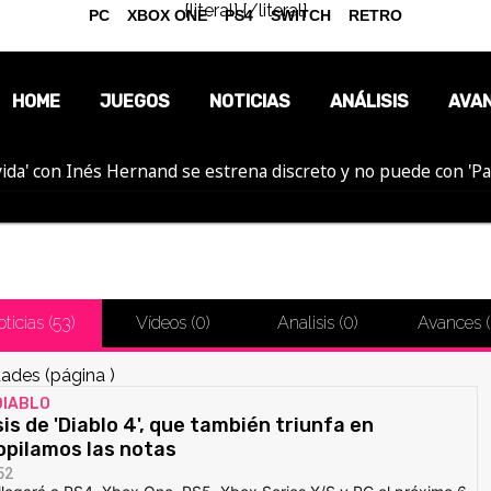
{literal}
{/literal}
PC
XBOX ONE
PS4
SWITCH
RETRO
HOME
JUEGOS
NOTICIAS
ANÁLISIS
AVA
ida' con Inés Hernand se estrena discreto y no puede con 'P
OPINIÓN
REPORTAJES
ticias (
53
)
Vídeos (
0
)
Analisis (
0
)
Avances (
ades (página )
DIABLO
is de 'Diablo 4', que también triunfa en
opilamos las notas
52