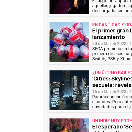
El juego de Capcom l
aquellos jugadores q
descargarlo con ante
EN CANTIDAD Y GR
El primer gran 
lanzamiento
20 de March 2023 | 1
SEGA prometió un tot
primero de esos paq
Switch, PS5 y Xbox 
¿UN ÚLTIMO BAILE
'Cities: Skylin
secuela: revela
16 de March 2023 | 1
Paradox anunció rec
ciudades. Pero antes
novedades para el ju
UN INDIE MUY PR
El esperado 'S