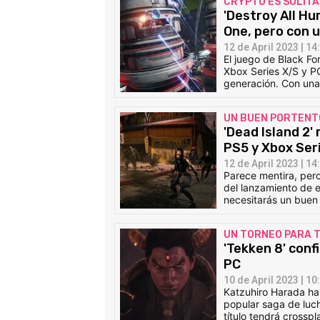
CRYPTO ES SOLITA
'Destroy All H
One, pero con 
12 de April 2023 | 14
El juego de Black F
Xbox Series X/S y PC
generación. Con una
UN BUEN PORTENT
'Dead Island 2'
PS5 y Xbox Ser
12 de April 2023 | 14
Parece mentira, per
del lanzamiento de e
necesitarás un buen
UN TORNEO PARA 
'Tekken 8' conf
PC
10 de April 2023 | 10
Katzuhiro Harada ha
popular saga de luch
título tendrá crosspl