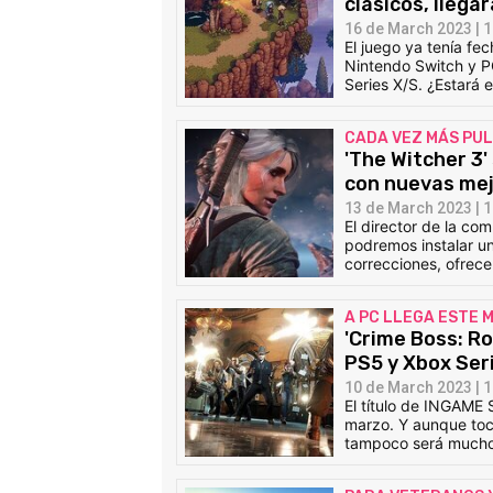
clásicos, llega
16 de March 2023 | 1
El juego ya tenía f
Nintendo Switch y P
Series X/S. ¿Estará
CADA VEZ MÁS PUL
'The Witcher 3'
con nuevas me
13 de March 2023 | 1
El director de la c
podremos instalar u
correcciones, ofrece
A PC LLEGA ESTE 
'Crime Boss: Ro
PS5 y Xbox Ser
10 de March 2023 | 1
El título de INGAME
marzo. Y aunque toc
tampoco será mucho