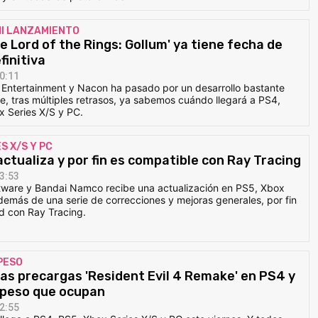
 MI LANZAMIENTO
e Lord of the Rings: Gollum' ya tiene fecha de
finitiva
0:11
c Entertainment y Nacon ha pasado por un desarrollo bastante
te, tras múltiples retrasos, ya sabemos cuándo llegará a PS4,
 Series X/S y PC.
S X/S Y PC
 actualiza y por fin es compatible con Ray Tracing
3:53
tware y Bandai Namco recibe una actualización en PS5, Xbox
demás de una serie de correcciones y mejoras generales, por fin
d con Ray Tracing.
PESO
las precargas 'Resident Evil 4 Remake' en PS4 y
l peso que ocupan
2:55