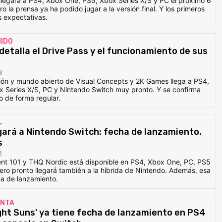
 llegará a PS4, Xbox One, PS5, Xbox Series X/S y PC el próximo 6
o la prensa ya ha podido jugar a la versión final. Y los primeros
s expectativas.
NIDO
 detalla el Drive Pass y el funcionamiento de sus
8
ión y mundo abierto de Visual Concepts y 2K Games llega a PS4,
 Series X/S, PC y Nintendo Switch muy pronto. Y se confirma
o de forma regular.
L
egará a Nintendo Switch: fecha de lanzamiento,
s
2
ent 101 y THQ Nordic está disponible en PS4, Xbox One, PC, PS5
ero pronto llegará también a la híbrida de Nintendo. Además, esa
ha de lanzamiento.
ENTA
ight Suns' ya tiene fecha de lanzamiento en PS4