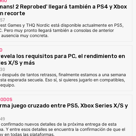
RIO
umans! 2 Reprobed' llegará también a PS4 y Xbox
un recorte
:57
orest Games y THQ Nordic está disponible actualmente en PS5,
. Pero muy pronto llegará también a consolas de anterior
 ausencia muy concreta.
O
 revela los requisitos para PC, el rendimiento en
ies X/S y más
:30
o después de tantos retrasos, finalmente estamos a una semana
sta esperada secuela. Eso sí, si quieres jugarlo en compatibles,
 equipo.
TODOS
irma juego cruzado entre PS5, Xbox Series X/S y
:49
 confirmado nuevos detalles de la próxima entrega de esta
a. Y entre esos detalles se encuentra la confirmación de que el
ay en todas las plataformas.