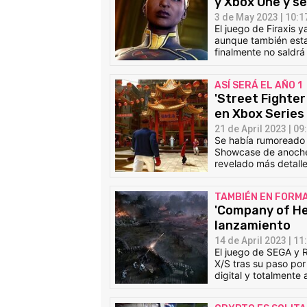
y Xbox One y s
3 de May 2023 | 10:1
El juego de Firaxis 
aunque también est
finalmente no saldrá
ASÍ SERÁ EL AÑO 1
'Street Fighte
en Xbox Series
21 de April 2023 | 09
Se había rumoreado 
Showcase de anoche. 
revelado más detalle
TAMBIÉN EN FORMA
'Company of He
lanzamiento
14 de April 2023 | 11
El juego de SEGA y 
X/S tras su paso por
digital y totalmente