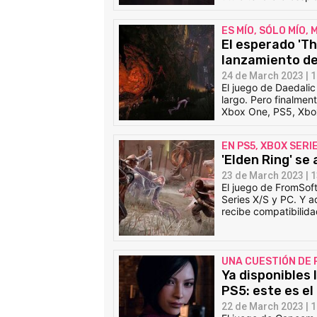
ES MÍO, SÓLO MÍO,
El esperado 'Th
lanzamiento de
24 de March 2023 | 1
El juego de Daedali
largo. Pero finalmen
Xbox One, PS5, Xbox
EN PS5, XBOX SERIE
'Elden Ring' se
23 de March 2023 | 1
El juego de FromSof
Series X/S y PC. Y a
recibe compatibilida
UNA CUESTIÓN DE 
Ya disponibles 
PS5: este es e
22 de March 2023 | 1