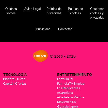
Quiénes
Aviso Legal
Política de
Política de
Gestionar
somos
privacidad
cookies
cookies y
privacidad
Publicidad
Contactar
© 2010 - 2026
TECNOLOGÍA
ENTRETENIMIENTO
Planeta Trucos
FormulaTV
Capitán Ofertas
FormulaTV Empleo
Los Replicantes
eCartelera
eCartelera México
Movienco UK
Guía de Japón