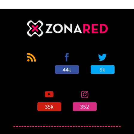
CÓMICS
MANGA
44k
9k
35k
352