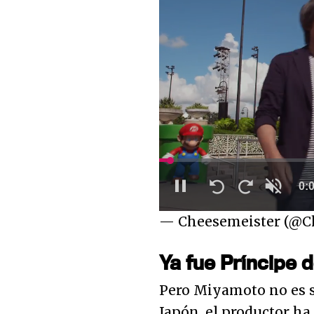
Loaded
:
28.27%
Unmute
— Cheesemeister (@C
Ya fue Príncipe 
Pero Miyamoto no es s
Japón, el productor ha