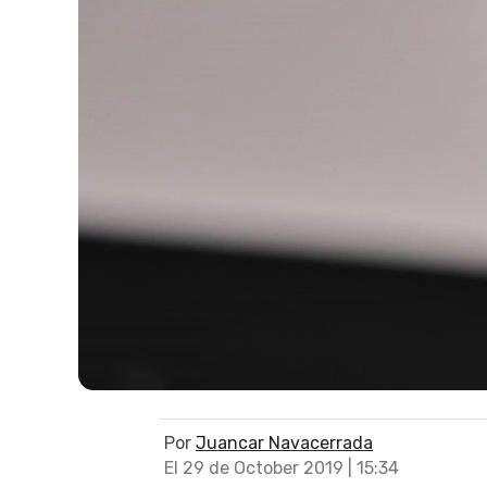
Por
Juancar Navacerrada
El 29 de October 2019 | 15:34