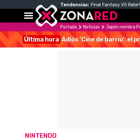
Tendencias:
Final Fantasy VII Rebir
Portada
Noticias
Japón nombra Pe
Última hora
Adiós 'Cine de barrio': el
NINTENDO