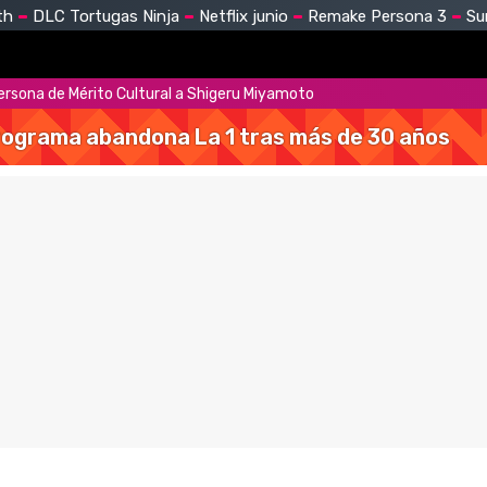
th
DLC Tortugas Ninja
Netflix junio
Remake Persona 3
Su
rsona de Mérito Cultural a Shigeru Miyamoto
 programa abandona La 1 tras más de 30 años