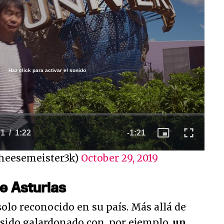
Haz click para activar el sonido
/
heesemeister3k)
October 29, 2019
de Asturias
olo reconocido en su país. Más allá de
 sido galardonado con, por ejemplo,
un