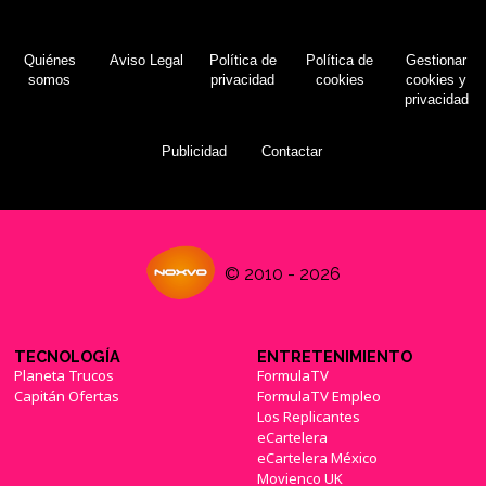
Quiénes
Aviso Legal
Política de
Política de
Gestionar
somos
privacidad
cookies
cookies y
privacidad
Publicidad
Contactar
© 2010 - 2026
TECNOLOGÍA
ENTRETENIMIENTO
Planeta Trucos
FormulaTV
Capitán Ofertas
FormulaTV Empleo
Los Replicantes
eCartelera
eCartelera México
Movienco UK