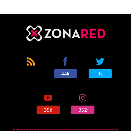
44k
9k
35k
352