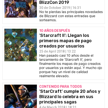
BlizzCon 2019
30 de October 2019 | 16:31
No te pierdas las principales novedades
de Blizzard con estas entradas que
sorteamos.
10 AÑOS DESPUÉS
'Starcraft II': Llegan los
primeros mapas de pago
creados por usuarios
25 de April 2018 | 13:22
Han pasado casi 10 años desde el
lanzamiento de 'Starcraft II', pero
finalmente los mapas de pago creados
por usuarios ya están aquí. Y mucho ojo
porque hay un nivel de calidad
realmente elevado.
CONTENIDO PARA TODOS
'StarCraft' cumple 20 años y
Blizzard lo celebra en sus
principales sagas
4 de March 2018 | 18:31