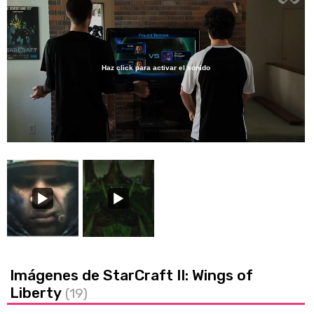
Haz click para activar el sonido
Loaded
:
26.67%
/
Unmute
Imágenes de StarCraft II: Wings of
Liberty
(19)