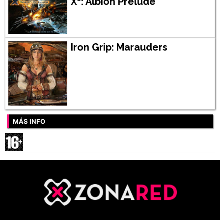
X³: Albion Prelude
Iron Grip: Marauders
MÁS INFO