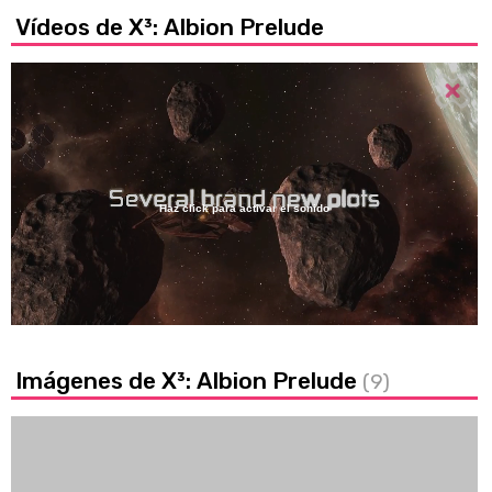
Vídeos de X³: Albion Prelude
Haz click para activar el sonido
Loaded
:
31.12%
/
Unmute
Imágenes de X³: Albion Prelude
(9)