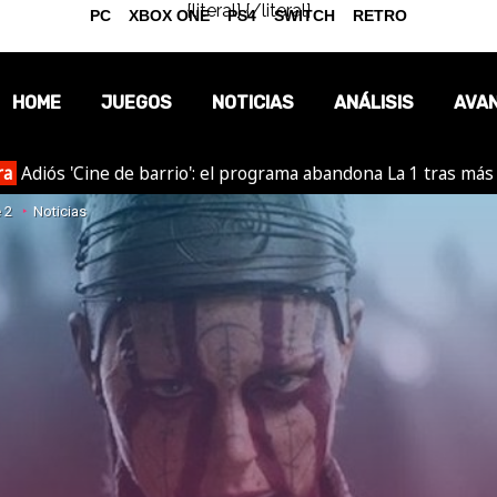
{literal}
{/literal}
PC
XBOX ONE
PS4
SWITCH
RETRO
HOME
JUEGOS
NOTICIAS
ANÁLISIS
AVA
ra
Adiós 'Cine de barrio': el programa abandona La 1 tras más
OPINIÓN
 2
Noticias
REPORTAJES