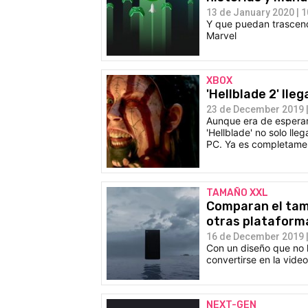
13 de January 2020 | 1
Y que puedan trascende
Marvel
XBOX
'Hellblade 2' ll
23 de December 2019 |
Aunque era de esperar
'Hellblade' no solo ll
PC. Ya es completament
TAMAÑO XXL
Comparan el tam
otras plataform
16 de December 2019 |
Con un diseño que no h
convertirse en la vide
NEXT-GEN