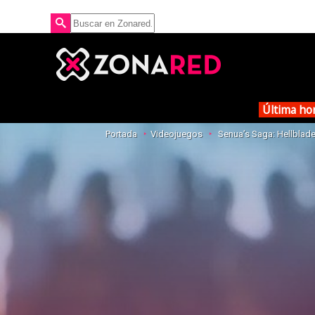
Última ho
Portada
Videojuegos
Senua’s Saga: Hellblade