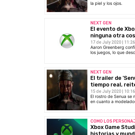
la piel y los ojos.
NEXT GEN
El evento de Xbo
ninguna otra co
17 de July 2020 | 11:26
Aaron Greenberg confi
los juegos, lo que des
NEXT GEN
El trailer de 'Se
tiempo real, rei
15 de July 2020 | 10:16
El rostro de Senua se
en cuanto a modelados
COMO LOS PERSONAJ
Xbox Game Studi
historias y mun