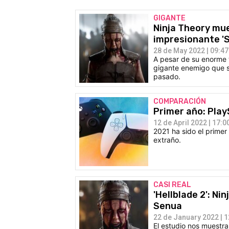
GIGANTE
Ninja Theory mue
impresionante 'S
28 de May 2022 | 09:47
A pesar de su enorme 
gigante enemigo que se
pasado.
COMPARACIÓN
Primer año: Play
12 de April 2022 | 17:0
2021 ha sido el primer
extraño.
CASI REAL
'Hellblade 2': N
Senua
22 de January 2022 | 1
El estudio nos muestra