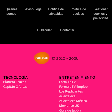
Quiénes
Aviso Legal
Política de
Política de
Gestionar
somos
privacidad
cookies
cookies y
privacidad
Publicidad
Contactar
© 2010 - 2026
TECNOLOGÍA
ENTRETENIMIENTO
Planeta Trucos
FormulaTV
Capitán Ofertas
FormulaTV Empleo
Los Replicantes
eCartelera
eCartelera México
Movienco UK
Guía de Japón