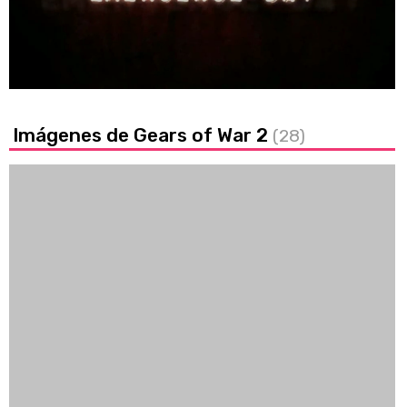
Loaded
:
31.18%
/
Unmute
Imágenes de Gears of War 2
(28)