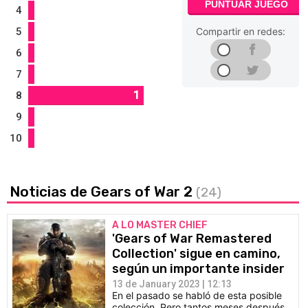
PUNTUAR JUEGO
4
5
Compartir en redes:
6
7
1
8
9
10
Noticias de Gears of War 2
(24)
A LO MASTER CHIEF
'Gears of War Remastered
Collection' sigue en camino,
según un importante insider
13 de January 2023 | 12:13
En el pasado se habló de esta posible
colección. Pero tantos meses después,