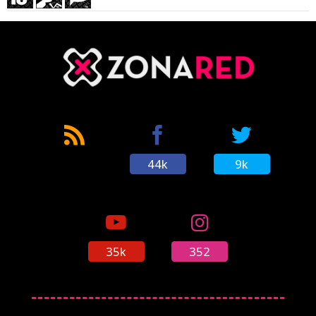
44k
9k
35k
352