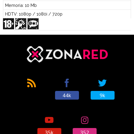
Memoria: 10 Mb
HDTV: 1080p / 1080i / 720p
44k
9k
35k
352