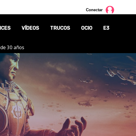
Conectar
NCES
VÍDEOS
TRUCOS
OCIO
E3
 de 30 años
CINE
TV
CÓMICS
MANGA