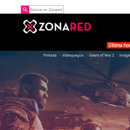
Última ho
Portada
Videojuegos
Gears of War 2
Imáge