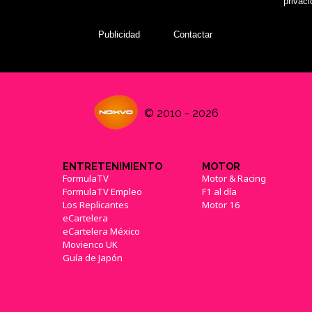
privac
Publicidad
Contactar
© 2010 - 2026
ENTRETENIMIENTO
MOTOR
FormulaTV
Motor & Racing
FormulaTV Empleo
F1 al día
Los Replicantes
Motor 16
eCartelera
eCartelera México
Movienco UK
Guía de Japón