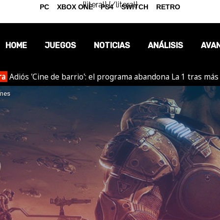
{literal}
{/literal}
PC
XBOX ONE
PS4
SWITCH
RETRO
HOME
JUEGOS
NOTICIAS
ANÁLISIS
AVA
ra
Adiós 'Cine de barrio': el programa abandona La 1 tras más
OPINIÓN
nes
REPORTAJES