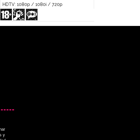
HDTV: 1080p / 1080i / 720p
nar
s y