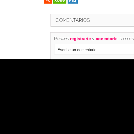
PC
XOne
PS4
COMENTARIOS
Puedes
y
, o come
registrarte
conectarte