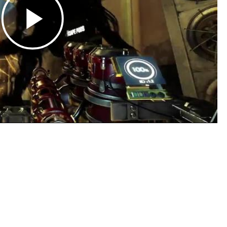
Play
Video