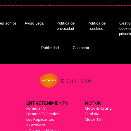
nes somos
Aviso Legal
Política de
Política de
Gestio
privacidad
cookies
cookie
privac
Publicidad
Contactar
© 2010 - 2026
ENTRETENIMIENTO
MOTOR
FormulaTV
Motor & Racing
FormulaTV Empleo
F1 al día
Los Replicantes
Motor 16
eCartelera
eCartelera México