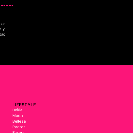
nar
'Prey: Typhon Hunter' apuesta
por el modo multijugador
s y
(08/12/2018)
idad
'Wolfenstein', 'Dishonored' y
'Prey' listados para Xbox
Series X/S por la ESRB
(07/10/2020)
LIFESTYLE
Bekia
'Prey' presenta su tráiler de
Moda
lanzamiento y detalla su
Belleza
parche día uno
(03/05/2017)
Padres
Pareja