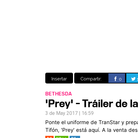
Insertar
Compartir:
0
BETHESDA
'Prey' - Tráiler de 
3 de May 2017 | 16:59
Ponte el uniforme de TranStar y prepá
Tifón, 'Prey' está aquí. A la venta 