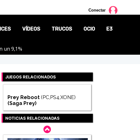
Conectar
NCES
VÍDEOS
TRUCOS
OCIO
E3
on un 9,1%
CINE
TV
JUEGOS RELACIONADOS
CÓMICS
MANGA
Prey Reboot
(PC,PS4,XONE)
(Saga
Prey
)
NOTICIAS RELACIONADAS