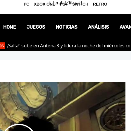
{literal}
{/literal}
PC
XBOX ONE
PS4
SWITCH
RETRO
HOME
JUEGOS
NOTICIAS
ANÁLISIS
AVA
as
'¡Salta!' sube en Antena 3 y lidera la noche del miércoles c
OPINIÓN
REPORTAJES