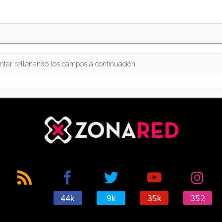
ntar rellenando los campos a continuación.
44k
9k
35k
352