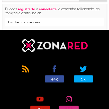
Puedes
y
, o comentar rellenando los
registrarte
conectarte
campos a continuación.
'Monster Hunter 4 Ultimate' estará a mitad de
precio en la eShop de 3DS desde el 7 de enero
(04/01/2016)
'Star Fox', 'Zelda' y 'Metroid' llegan por fin a
'Monster Hunter X'
(05/01/2016)
44k
9k
'Monster Hunter X' barre a sus rivales y es el
más vendido de diciembre en Japón
(08/01/2016)