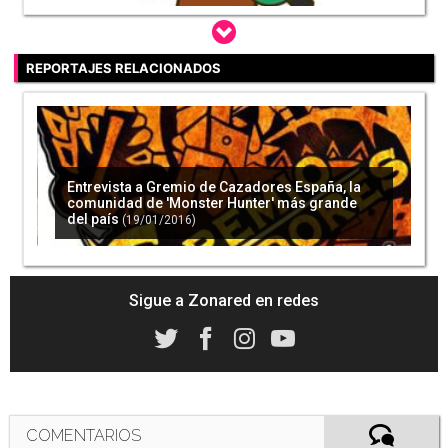
REPORTAJES RELACIONADOS
Streaming especial para 'Monster Hunter X'
con motivo de su lanzamiento en Japón
(25/11/2015)
Entrevista a Gremio de Cazadores España, la
comunidad de 'Monster Hunter' más grande
del país
(19/01/2016)
'Monster Hunter X' ha distribuido ya más de 3
millones de copias solo en Japón
(24/12/2015)
Sigue a Zonared en redes
Así es por dentro el 'Monster Hunter Capcom
Café' de Japón
(02/01/2016)
COMENTARIOS