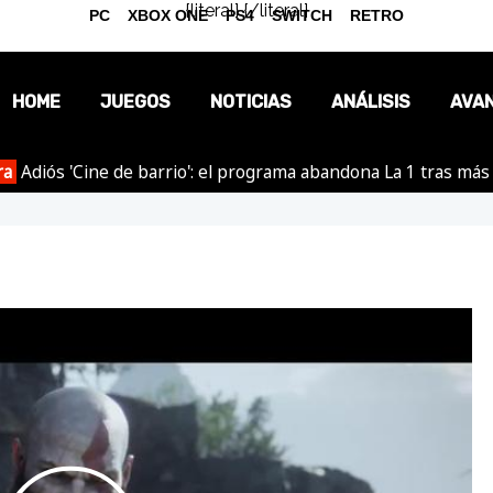
{literal}
{/literal}
PC
XBOX ONE
PS4
SWITCH
RETRO
HOME
JUEGOS
NOTICIAS
ANÁLISIS
AVA
ra
Adiós 'Cine de barrio': el programa abandona La 1 tras más
OPINIÓN
REPORTAJES