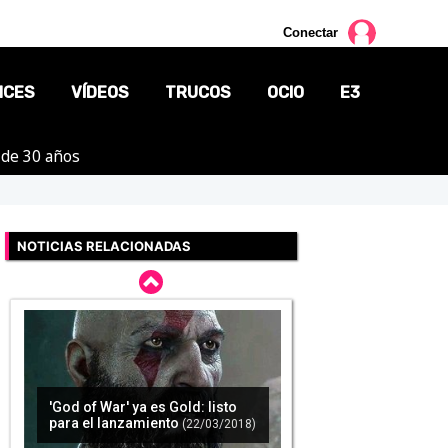
Conectar
NCES
VÍDEOS
TRUCOS
OCIO
E3
 de 30 años
CINE
TV
NOTICIAS RELACIONADAS
CÓMICS
MANGA
'God of War' ya es Gold: listo
para el lanzamiento
(22/03/2018)