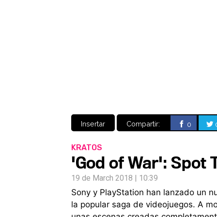
Insertar
Compartir:
0
KRATOS
'God of War': Spot 
19 de March 2018 | 10:39
Sony y PlayStation han lanzado un nu
la popular saga de videojuegos. A mo
unas escenas creadas completamente 