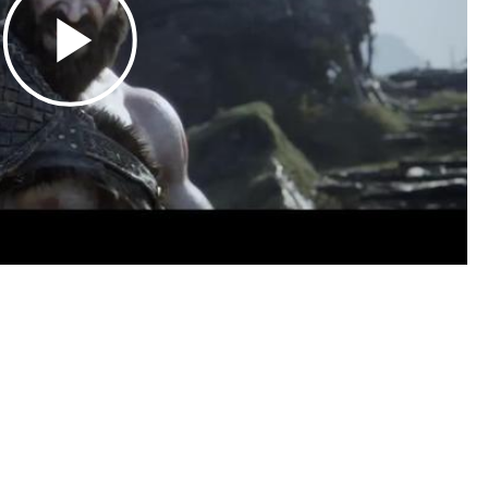
Play
Video