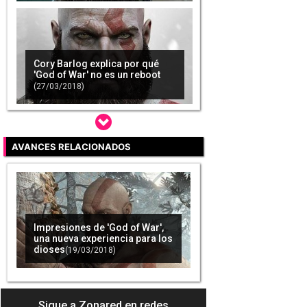
Cory Barlog explica por qué
'God of War' no es un reboot
(27/03/2018)
AVANCES RELACIONADOS
Terminar al 100% el próximo
'God of War' costará alrededor
de 40 horas de juego
(03/04/2018)
Impresiones de 'God of War',
una nueva experiencia para los
dioses
(19/03/2018)
'God of War': La razón de por
qué hay tan pocos jefes finales
(31/05/2018)
Sigue a Zonared en redes