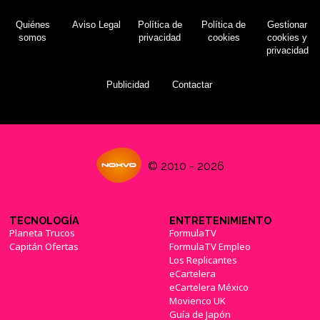
'Goat Simulator' llega esta semana a
PlayStation 4, perdiendo Xbox One su
Quiénes
Aviso Legal
Política de
Política de
Gestionar
exclusividad en consolas
(11/08/2015)
somos
privacidad
cookies
cookies y
privacidad
Publicidad
Contactar
© 2010 - 2026
TECNOLOGÍA
ENTRETENIMIENTO
Planeta Trucos
FormulaTV
Capitán Ofertas
FormulaTV Empleo
Los Replicantes
eCartelera
eCartelera México
Movienco UK
Guía de Japón