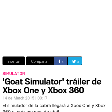
Video
CÓMICS
MANGA
Insertar
Compartir:
0
0
SIMULATOR
'Goat Simulator' tráiler de
Xbox One y Xbox 360
14 de March 2015 | 00:17
El simulador de la cabra llegará a Xbox One y Xbox
360 el próximo mes de abril.