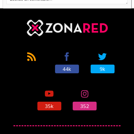
'Desktop Goose', el ganso más gamberro se
pasa a molestar también en PC
(30/01/2020)
'Goat Simulator 3' está como una cabra y se
acordó de 'Dead Island 2' en el Summer Game
Fest 2022
(10/06/2022)
44k
9k
'Goat Simulator' llegará en abril a Xbox One y
también a Xbox 360
(14/03/2015)
35k
352