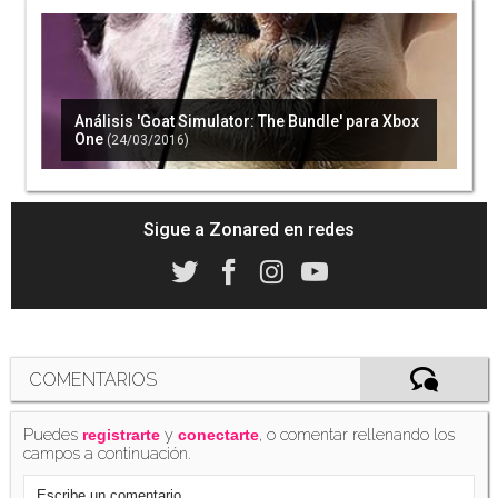
'Goat Simulator: PayDay' llega a dispositivos
móviles
(26/05/2017)
Análisis 'Goat Simulator: The Bundle' para Xbox
One
(24/03/2016)
Consigue los mejores juegos de 2017
pagando lo que tu quieras
(08/02/2018)
Sigue a Zonared en redes
THQ Nordic tiene más de 80 juegos en
desarrollo. La mitad, por anunciar
(22/05/2019)
COMENTARIOS
Puedes
y
, o comentar rellenando los
registrarte
conectarte
campos a continuación.