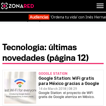
{literal}
{/literal}
Conec
Audiencias
'Ordena tu vida' con Inés Herna
Portada
Tecnología
Página 12
JUEGOS
HOME
Tecnología: últimas
novedades (página 12)
NOTICIAS
ANÁLISIS
OPINIÓN
AVANCES
VÍDEOS
GOOGLE STATION
REPORTAJES
Google Station: WiFi gratis
TRUCOS
OCIO
para México gracias a Google
14 de March 2018 | 08:29
CINE
E3
Google Station: el proyecto de WiFi
gratis de Google aterriza en México.
TV