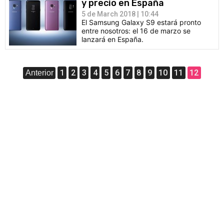
y precio en España
5 de March 2018 | 10:44
El Samsung Galaxy S9 estará pronto
entre nosotros: el 16 de marzo se
lanzará en España.
1
2
3
4
5
6
7
8
9
10
11
12
Anterior