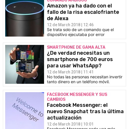
COMANDO AMBIGUO
Amazon ya ha dado con el
fallo de la risa escalofriante
de Alexa
12 de March 2018 | 12:46
Se trata solo de un comando que el
dispositivo ejecutaba por error
SMARTPHONE DE GAMA ALTA
¿De verdad necesitas un
smartphone de 700 euros
para usar WhatsApp?
12 de March 2018 | 11:41
No todas las personas necesitan invertir
tanto dinero en un teléfono móvil.
FACEBOOK MESSENGER Y SUS
CAMBIOS
Facebook Messenger: el
nuevo Snapchat tras la última
actualización
12 de March 2018 | 10:01
Facebook Messenger cada vez más