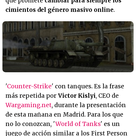
que promete
cambiar para siempre los
cimientos del género masivo online
.
'
Counter-Strike
' con tanques. Es la frase
más repetida por
Victor Kislyi
, CEO de
Wargaming.net
, durante la presentación
de esta mañana en Madrid. Para los que
no lo conozcan, '
World of Tanks
' es un
juego de acción similar a los First Person