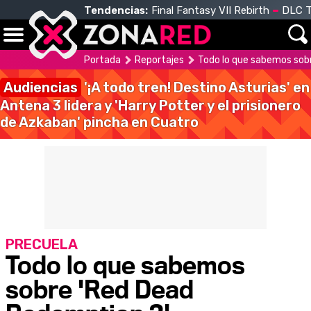
Tendencias:
Final Fantasy VII Rebirth
DLC T
Portada
Reportajes
Todo lo que sabemos sob
Audiencias
'¡A todo tren! Destino Asturias' en
Antena 3 lidera y 'Harry Potter y el prisionero
de Azkaban' pincha en Cuatro
PRECUELA
Todo lo que sabemos
sobre 'Red Dead