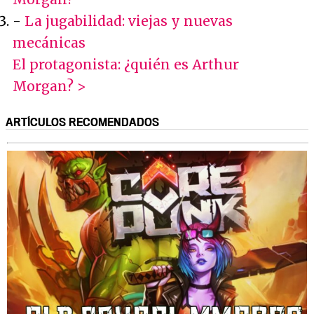
-
La jugabilidad: viejas y nuevas
mecánicas
El protagonista: ¿quién es Arthur
Morgan? >
ARTÍCULOS RECOMENDADOS