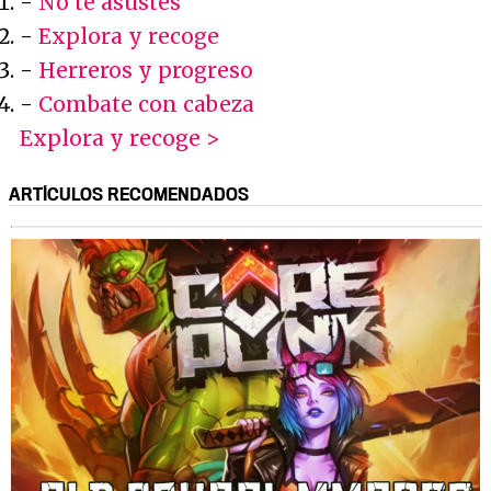
-
No te asustes
-
Explora y recoge
-
Herreros y progreso
-
Combate con cabeza
Explora y recoge >
ARTÍCULOS RECOMENDADOS