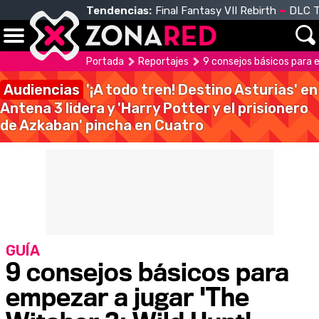
Tendencias:
Final Fantasy VII Rebirth
DLC T
Portada
Reportajes
9 consejos básicos para e
Audiencias
'¡A todo tren! Destino Asturias' en
Antena 3 lidera y 'Harry Potter y el prisionero
de Azkaban' pincha en Cuatro
GUÍA
9 consejos básicos para
empezar a jugar 'The