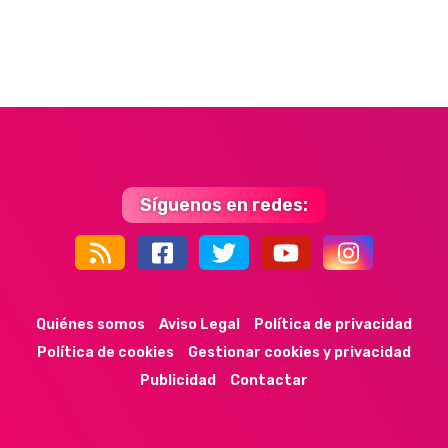
Síguenos en redes:
44k
9k
35k
352
Quiénes somos
Aviso Legal
Política de privacidad
Política de cookies
Gestionar cookies y privacidad
Publicidad
Contactar