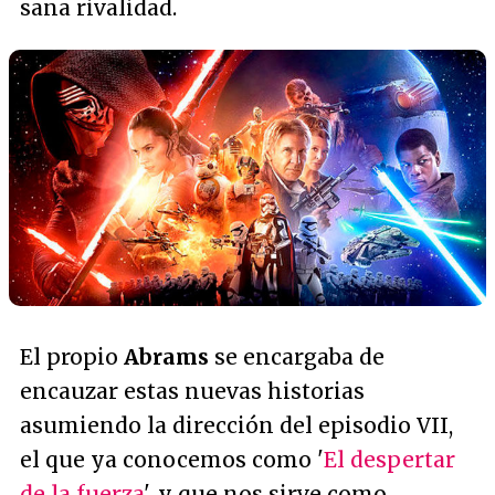
sana rivalidad.
El propio
Abrams
se encargaba de
encauzar estas nuevas historias
asumiendo la dirección del episodio VII,
el que ya conocemos como '
El despertar
de la fuerza
', y que nos sirve como