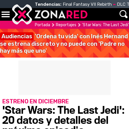
Tendencias:
Final Fantasy VII Rebirth
DLC T
Portada
Reportajes
'Star Wars: The Last Jedi
Audiencias
'Ordena tu vida' con Inés Hernand
se estrena discreto y no puede con 'Padre no
hay más que uno'
ESTRENO EN DICIEMBRE
'Star Wars: The Last Jedi':
20 datos y detalles del