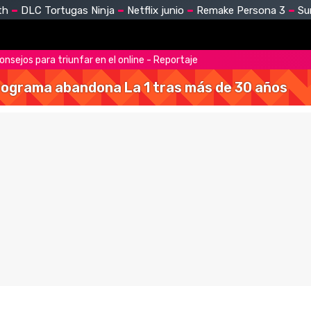
th
DLC Tortugas Ninja
Netflix junio
Remake Persona 3
Su
consejos para triunfar en el online - Reportaje
 programa abandona La 1 tras más de 30 años