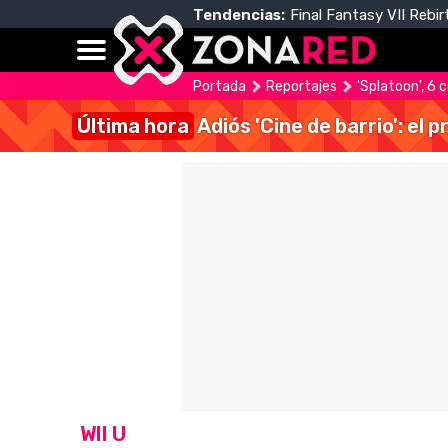
Tendencias:
Final Fantasy VII Rebir
Portada
Reportajes
'Splatoon', 6 
Última hora
Adiós 'Cine de barrio': el
WII U