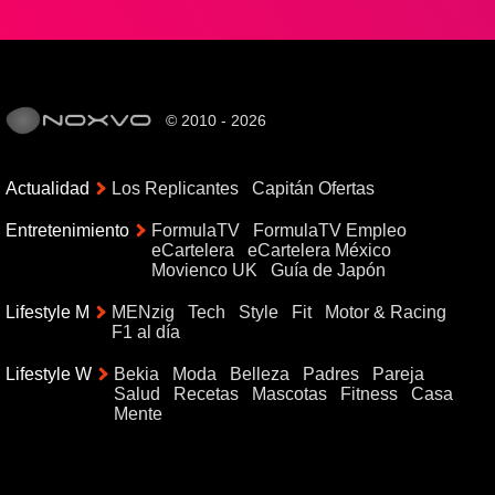
© 2010 - 2026
Actualidad
Los Replicantes
Capitán Ofertas
Entretenimiento
FormulaTV
FormulaTV Empleo
eCartelera
eCartelera México
Movienco UK
Guía de Japón
Lifestyle M
MENzig
Tech
Style
Fit
Motor & Racing
F1 al día
Lifestyle W
Bekia
Moda
Belleza
Padres
Pareja
Salud
Recetas
Mascotas
Fitness
Casa
Mente