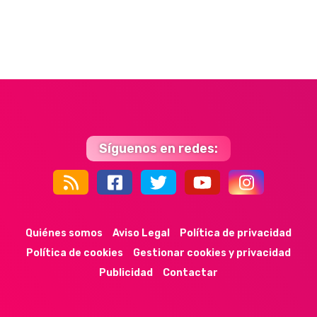
Síguenos en redes:
44k
9k
35k
352
Quiénes somos
Aviso Legal
Política de privacidad
Política de cookies
Gestionar cookies y privacidad
Publicidad
Contactar