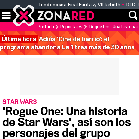
Tendencias:
Final Fantasy VII Rebirth
DLC T
Portada
Reportajes
'Rogue One: Una historia 
Última hora
Adiós 'Cine de barrio': el
programa abandona La 1 tras más de 30 años
STAR WARS
'Rogue One: Una historia
de Star Wars', así son los
personajes del grupo