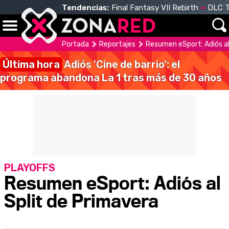
Tendencias:
Final Fantasy VII Rebirth
DLC T
Portada
Reportajes
Resumen eSport: Adiós al
Última hora
Adiós 'Cine de barrio': el
programa abandona La 1 tras más de 30 años
PLAYOFFS
Resumen eSport: Adiós al
Split de Primavera