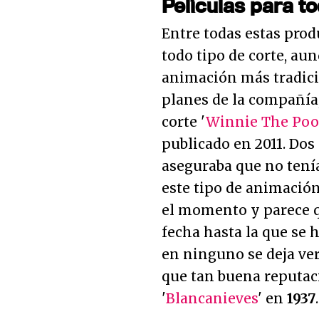
Películas para t
Entre todas estas pro
todo tipo de corte, au
animación más tradici
planes de la compañía,
corte '
Winnie The Po
publicado en 2011. Dos
aseguraba que no tenía
este tipo de animació
el momento y parece qu
fecha hasta la que se 
en ninguno se deja ver
que tan buena reputaci
'
Blancanieves
' en
1937
.