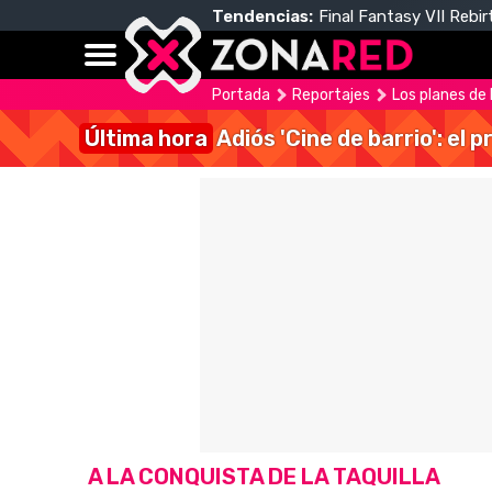
Tendencias:
Final Fantasy VII Rebir
Portada
Reportajes
Los planes de
Última hora
Adiós 'Cine de barrio': el
A LA CONQUISTA DE LA TAQUILLA