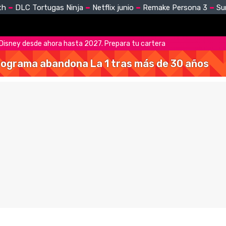
th
DLC Tortugas Ninja
Netflix junio
Remake Persona 3
Su
 Disney desde ahora hasta 2027. Prepara tu cartera
 programa abandona La 1 tras más de 30 años