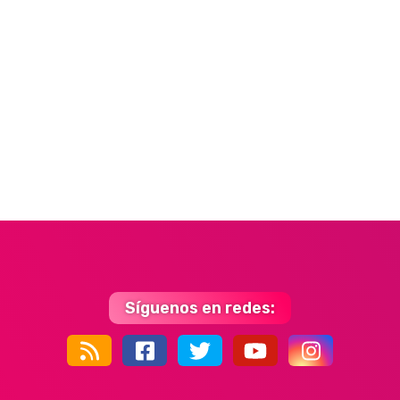
Síguenos en redes:
44k
9k
35k
352