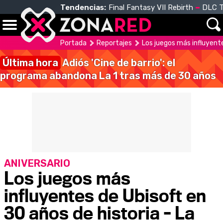
Tendencias:
Final Fantasy VII Rebirth
DLC T
Portada
Reportajes
Los juegos más influyente
Última hora
Adiós 'Cine de barrio': el
programa abandona La 1 tras más de 30 años
ANIVERSARIO
Los juegos más
influyentes de Ubisoft en
30 años de historia - La