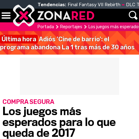
Tendencias:
Final Fantasy VII Rebirth
DLC T
Portada
Reportajes
Los juegos más esperados
Última hora
Adiós 'Cine de barrio': el
programa abandona La 1 tras más de 30 años
COMPRA SEGURA
Los juegos más
esperados para lo que
queda de 2017