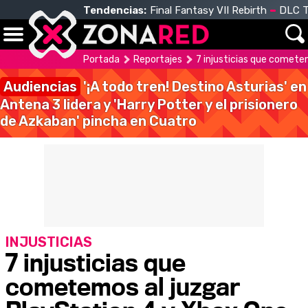
Tendencias:
Final Fantasy VII Rebirth
DLC T
Portada
Reportajes
7 injusticias que comete
Audiencias
'¡A todo tren! Destino Asturias' en
Antena 3 lidera y 'Harry Potter y el prisionero
de Azkaban' pincha en Cuatro
INJUSTICIAS
7 injusticias que
cometemos al juzgar