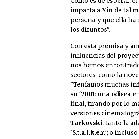
Como es de esperar, e
impacta a
Xin
de tal m
persona y que ella ha 
los difuntos
".
Con esta premisa y am
influencias del proyec
nos hemos encontrado 
sectores, como la novel
"
Teníamos muchas infl
su '
2001: una odisea en
final, tirando por lo 
versiones cinematográf
Tarkovski
: tanto la a
'
S.t.a.l.k.e.r.
'; o incluso