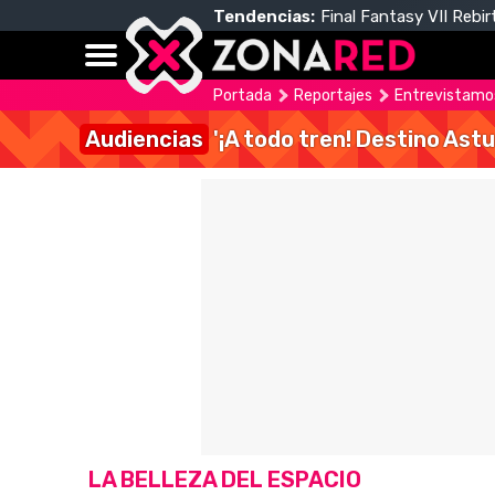
Tendencias:
Final Fantasy VII Rebir
Portada
Reportajes
Entrevistamos 
Audiencias
'¡A todo tren! Destino Astu
LA BELLEZA DEL ESPACIO