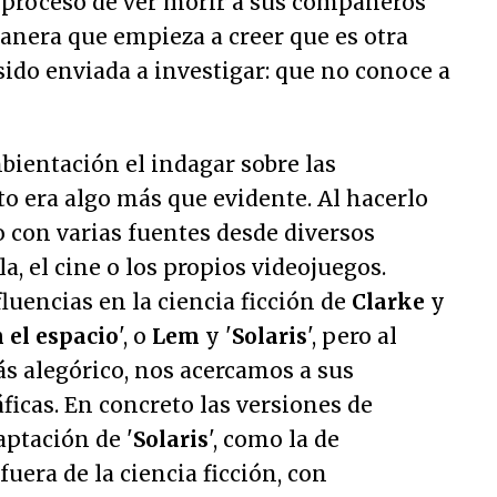
l proceso de ver morir a sus compañeros
anera que empieza a creer que es otra
sido enviada a investigar: que no conoce a
bientación el indagar sobre las
to era algo más que evidente. Al hacerlo
con varias fuentes desde diversos
a, el cine o los propios videojuegos.
uencias en la ciencia ficción de
Clarke
y
 el espacio
', o
Lem
y '
Solaris
', pero al
más alegórico, nos acercamos a sus
icas. En concreto las versiones de
daptación de '
Solaris
', como la de
 fuera de la ciencia ficción, con