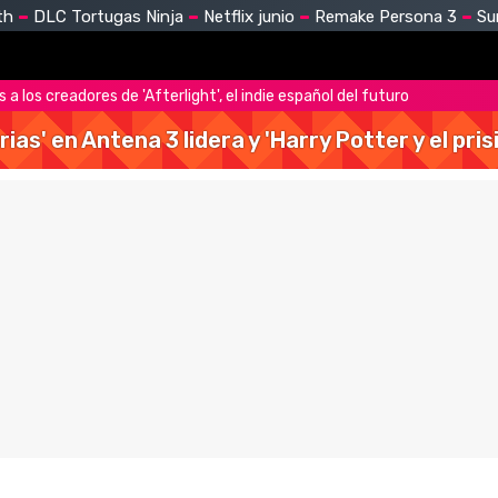
th
DLC Tortugas Ninja
Netflix junio
Remake Persona 3
Su
a los creadores de 'Afterlight', el indie español del futuro
rias' en Antena 3 lidera y 'Harry Potter y el pr