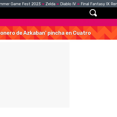
mmer Game Fest 2023
Zelda
Diablo IV
Final Fantasy IX R
isionero de Azkaban' pincha en Cuatro