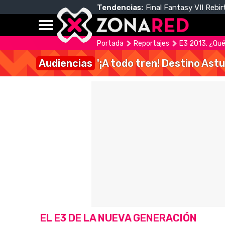
Tendencias:
Final Fantasy VII Rebir
Portada
Reportajes
E3 2013. ¿Qué
Audiencias
'¡A todo tren! Destino Astu
EL E3 DE LA NUEVA GENERACIÓN