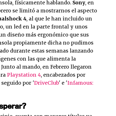
nsola, físicamente hablando.
Sony
, en
rero se limitó a mostrarnos el aspecto
ualshock 4
, al que le han incluido un
ro, un led en la parte frontal y unos
 un diseño más ergonómico que sus
onsola propiamente dicha no pudimos
ado durante estas semanas lanzando
genes con las que alimenta la
. Junto al mando, en Febrero llegaron
ara
Playstation 4
, encabezados por
', seguido por '
DriveClub
' e '
Infamous:
sperar?