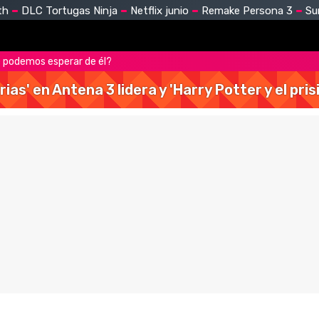
th
DLC Tortugas Ninja
Netflix junio
Remake Persona 3
Su
 podemos esperar de él?
rias' en Antena 3 lidera y 'Harry Potter y el pr