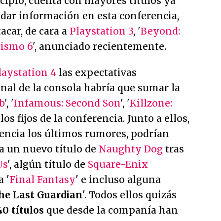
ncipio, cuenta con mayores títulos ya
 dar información en esta conferencia,
acar, de cara a
Playstation 3
, '
Beyond:
ismo 6
', anunciado recientemente.
laystation 4
las expectativas
nal de la consola habría que sumar la
b
', '
Infamous: Second Son
', '
Killzone:
los fijos de la conferencia. Junto a ellos,
ncia los últimos rumores, podrían
a un nuevo título de
Naughty Dog
tras
Us
', algún título de
Square-Enix
 '
Final Fantasy
' e incluso alguna
he Last Guardian
'. Todos ellos quizás
40 títulos
que desde la compañía han