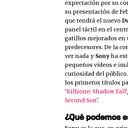
expectación por su co
su presentación de Feb
que tendrá el nuevo
D
panel táctil en el cent
gatillos mejorados en
predecesores. De la c
ver nada y
Sony
ha est
pequeños vídeos e imá
curiosidad del público
los primeros títulos p
'
Killzone: Shadow Fall
Second Son
'.
¿Qué podemos e