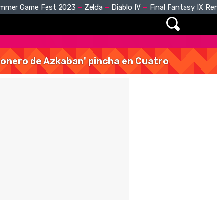
mmer Game Fest 2023
Zelda
Diablo IV
Final Fantasy IX R
isionero de Azkaban' pincha en Cuatro