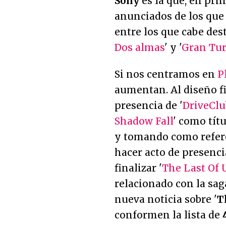
Sony
es la que, en pri
anunciados de los que
entre los que cabe dest
Dos almas
' y '
Gran Tur
Si nos centramos en
P
aumentan. Al diseño fi
presencia de '
DriveClu
Shadow Fall
' como títu
y tomando como refere
hacer acto de presenci
finalizar '
The Last Of 
relacionado con la saga
nueva noticia sobre '
T
conformen la lista de