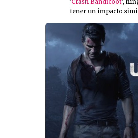
'
Crash Bandicoot
', ni
tener un impacto simil