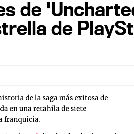
es de 'Uncharted
trella de PlayS
istoria de la saga más exitosa de
a en una retahíla de siete
a franquicia.