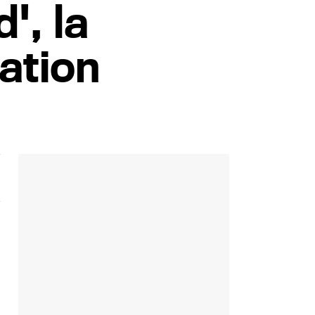
', la
tation