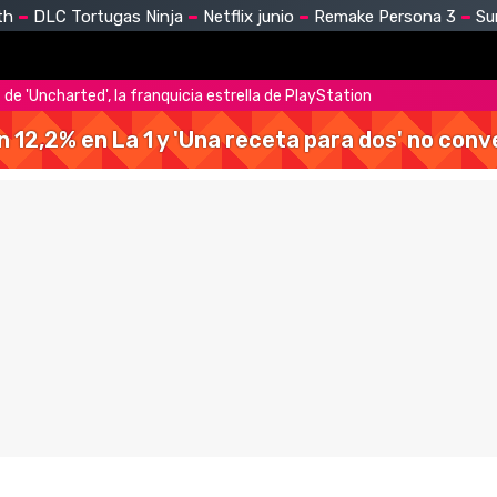
th
DLC Tortugas Ninja
Netflix junio
Remake Persona 3
Su
 de 'Uncharted', la franquicia estrella de PlayStation
 un 12,2% en La 1 y 'Una receta para dos' no con