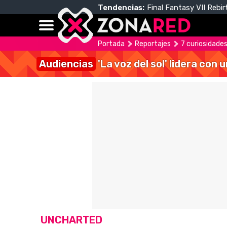
Tendencias:
Final Fantasy VII Rebir
Portada
Reportajes
7 curiosidades
Audiencias
'La voz del sol' lidera con
UNCHARTED