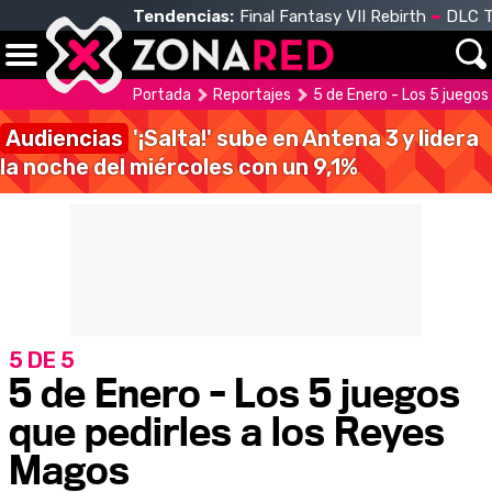
Tendencias:
Final Fantasy VII Rebirth
DLC T
Portada
Reportajes
5 de Enero - Los 5 juegos
Audiencias
'¡Salta!' sube en Antena 3 y lidera
la noche del miércoles con un 9,1%
5 DE 5
5 de Enero - Los 5 juegos
que pedirles a los Reyes
Magos