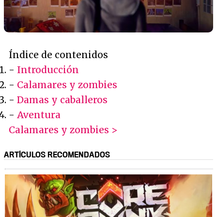
Índice de contenidos
-
Introducción
-
Calamares y zombies
-
Damas y caballeros
-
Aventura
Calamares y zombies >
ARTÍCULOS RECOMENDADOS