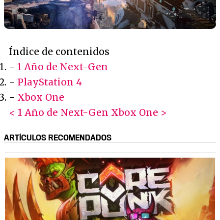
Índice de contenidos
-
1 Año de Next-Gen
-
PlayStation 4
-
Xbox One
< 1 Año de Next-Gen
Xbox One >
ARTÍCULOS RECOMENDADOS