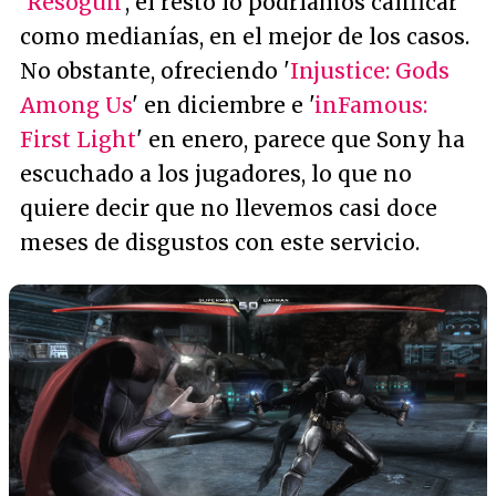
'
Resogun
', el resto lo podríamos calificar
como medianías, en el mejor de los casos.
No obstante, ofreciendo '
Injustice: Gods
Among Us
' en diciembre e '
inFamous:
First Light
' en enero, parece que Sony ha
escuchado a los jugadores, lo que no
quiere decir que no llevemos casi doce
meses de disgustos con este servicio.