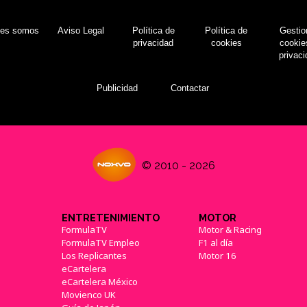
nes somos
Aviso Legal
Política de
Política de
Gestio
privacidad
cookies
cookie
privac
Publicidad
Contactar
© 2010 - 2026
ENTRETENIMIENTO
MOTOR
FormulaTV
Motor & Racing
FormulaTV Empleo
F1 al día
Los Replicantes
Motor 16
eCartelera
eCartelera México
Movienco UK