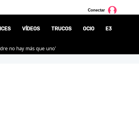
Conectar
NCES
VÍDEOS
TRUCOS
OCIO
E3
adre no hay más que uno'
CINE
TV
CÓMICS
MANGA