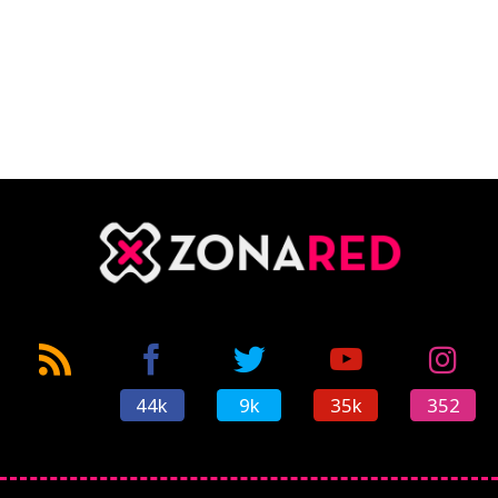
44k
9k
35k
352