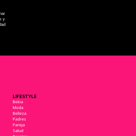
nar
s y
idad
LIFESTYLE
Bekia
Moda
Belleza
Padres
Pareja
Salud