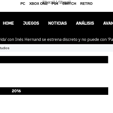
{literal}
{/literal}
PC
XBOX ONE
PS4
SWITCH
RETRO
HOME
JUEGOS
NOTICIAS
ANÁLISIS
AVA
ida' con Inés Hernand se estrena discreto y no puede con 'P
OPINIÓN
Studios
REPORTAJES
2016