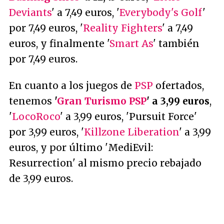
Deviants
' a 7,49 euros, '
Everybody's Golf
'
por 7,49 euros, '
Reality Fighters
' a 7,49
euros, y finalmente '
Smart As
' también
por 7,49 euros.
En cuanto a los juegos de
PSP
ofertados,
tenemos
'
Gran Turismo PSP
' a 3,99 euros
,
'
LocoRoco
' a 3,99 euros, 'Pursuit Force'
por 3,99 euros, '
Killzone Liberation
' a 3,99
euros, y por último 'MediEvil:
Resurrection' al mismo precio rebajado
de 3,99 euros.