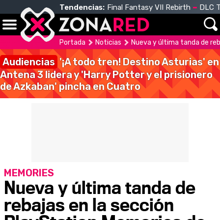
Tendencias:
Final Fantasy VII Rebirth
DLC T
Portada
Noticias
Nueva y última tanda de reb
Audiencias
'¡A todo tren! Destino Asturias' en
Antena 3 lidera y 'Harry Potter y el prisionero
de Azkaban' pincha en Cuatro
MEMORIES
Nueva y última tanda de
rebajas en la sección