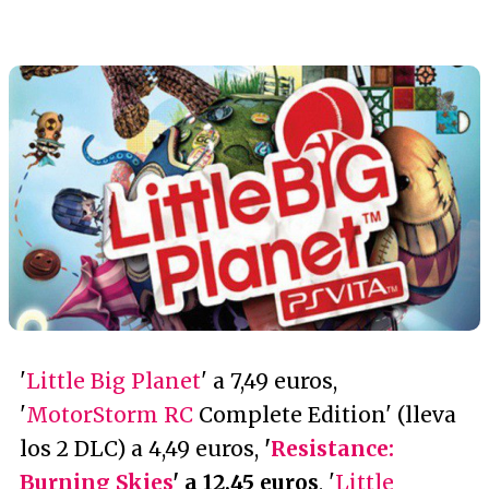
'
Little Big Planet
' a 7,49 euros,
'
MotorStorm RC
Complete Edition' (lleva
los 2 DLC) a 4,49 euros,
'
Resistance:
Burning Skies
' a 12,45 euros
, '
Little