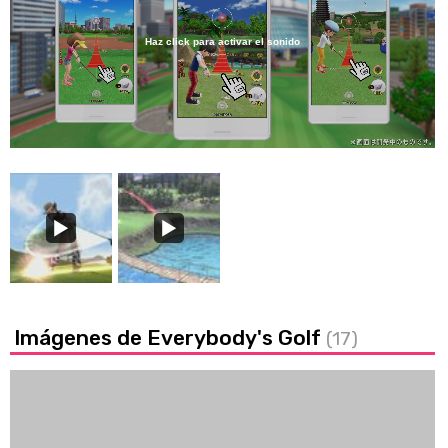
Haz click para activar el sonido
Loaded
:
45.59%
/
Unmute
Imágenes de Everybody's Golf
(17)