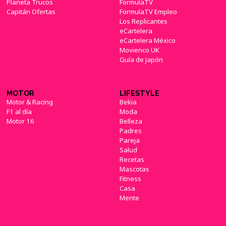
Planeta Trucos
FormulaTV
Capitán Ofertas
FormulaTV Empleo
Los Replicantes
eCartelera
eCartelera México
Movienco UK
Guía de Japón
MOTOR
LIFESTYLE
Motor & Racing
Bekia
F1 al día
Moda
Motor 16
Belleza
Padres
Pareja
Salud
Recetas
Mascotas
Fitness
Casa
Mente