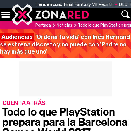
Tendencias:
Final Fantasy VII Rebirth
DLC T
Portada
Noticias
Todo lo que PlayStation pr
Audiencias
'Ordena tu vida' con Inés Hernand
se estrena discreto y no puede con 'Padre no
hay más que uno'
CUENTA ATRÁS
Todo lo que PlayStation
prepara para la Barcelona