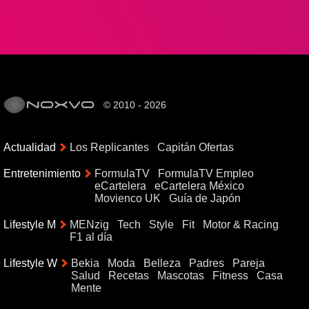
© 2010 - 2026
Actualidad
Los Replicantes
Capitán Ofertas
Entretenimiento
FormulaTV
FormulaTV Empleo
eCartelera
eCartelera México
Movienco UK
Guía de Japón
Lifestyle M
MENzig
Tech
Style
Fit
Motor & Racing
F1 al día
Lifestyle W
Bekia
Moda
Belleza
Padres
Pareja
Salud
Recetas
Mascotas
Fitness
Casa
Mente