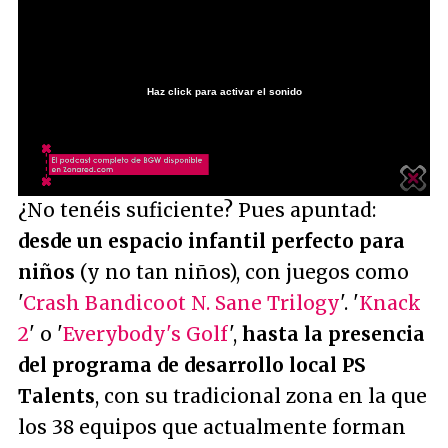
Haz click para activar el sonido
Loaded
:
2.62%
/
Unmute
¿No tenéis suficiente? Pues apuntad:
desde un espacio infantil perfecto para
niños
(y no tan niños), con juegos como
'
Crash Bandicoot N. Sane Trilogy
'. '
Knack
2
' o '
Everybody's Golf
',
hasta la presencia
del programa de desarrollo local PS
Talents
, con su tradicional zona en la que
los 38 equipos que actualmente forman