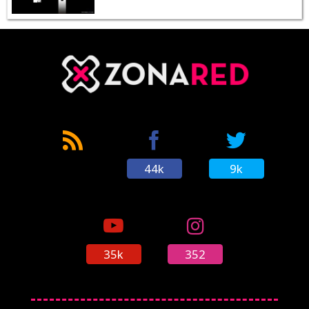
44k
9k
35k
352