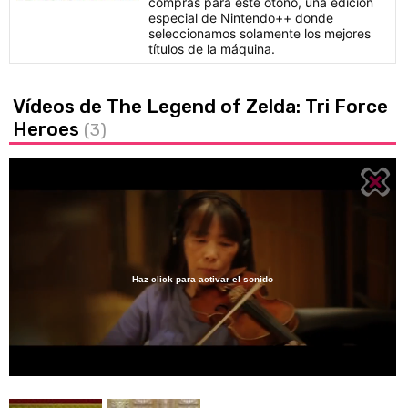
compras para este otoño, una edición
especial de Nintendo++ donde
seleccionamos solamente los mejores
títulos de la máquina.
Vídeos de The Legend of Zelda: Tri Force
Heroes
(3)
Haz click para activar el sonido
Loaded
:
30.73%
/
Unmute