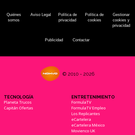
Quiénes
Aviso Legal
Política de
Política de
Gestionar
somos
privacidad
cookies
cookies y
privacidad
Publicidad
Contactar
© 2010 - 2026
TECNOLOGÍA
ENTRETENIMIENTO
Planeta Trucos
FormulaTV
Capitán Ofertas
FormulaTV Empleo
Los Replicantes
eCartelera
eCartelera México
Movienco UK