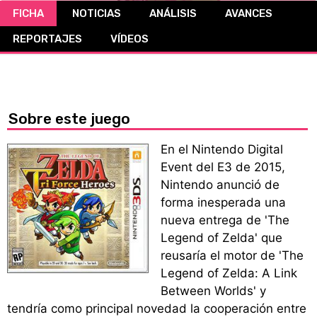
FICHA
NOTICIAS
ANÁLISIS
AVANCES
CÓMICS
REPORTAJES
VÍDEOS
MANGA
Sobre este juego
En el Nintendo Digital
Event del E3 de 2015,
Nintendo anunció de
forma inesperada una
nueva entrega de 'The
Legend of Zelda' que
reusaría el motor de 'The
Legend of Zelda: A Link
Between Worlds' y
tendría como principal novedad la cooperación entre