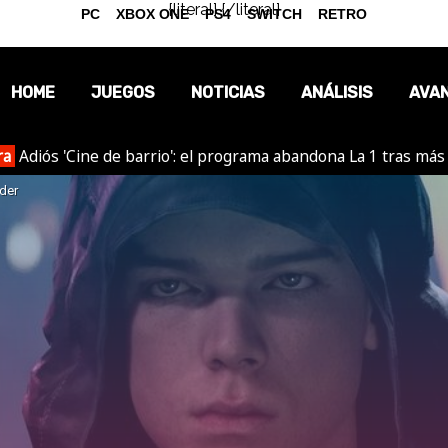
{literal}
{/literal}
PC
XBOX ONE
PS4
SWITCH
RETRO
HOME
JUEGOS
NOTICIAS
ANÁLISIS
AVA
ra
Adiós 'Cine de barrio': el programa abandona La 1 tras más
OPINIÓN
rder
REPORTAJES