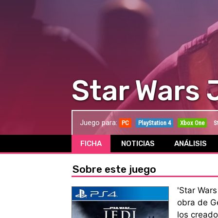
Star Wars 
Juego para:
PC
PlayStation 4
Xbox One
S
FICHA
NOTICIAS
ANÁLISIS
Sobre este juego
'Star Wars
obra de G
los creado