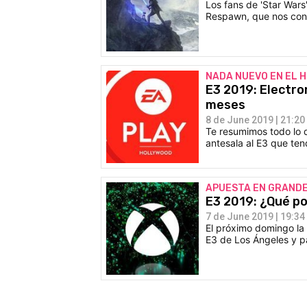
Los fans de 'Star War
Respawn, que nos cont
NADA NUEVO EN EL 
E3 2019: Electro
meses
8 de June 2019 | 21:20
Te resumimos todo lo 
antesala al E3 que ten
APUESTA EN GRAND
E3 2019: ¿Qué p
7 de June 2019 | 19:34
El próximo domingo la 
E3 de Los Ángeles y pa