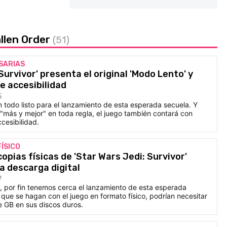
allen Order
(51)
SARIAS
Survivor' presenta el original 'Modo Lento' y
e accesibilidad
5
 todo listo para el lanzamiento de esta esperada secuela. Y
"más y mejor" en toda regla, el juego también contará con
cesibilidad.
ÍSICO
 copias físicas de 'Star Wars Jedi: Survivor'
a descarga digital
7
, por fin tenemos cerca el lanzamiento de esta esperada
 que se hagan con el juego en formato físico, podrían necesitar
 GB en sus discos duros.