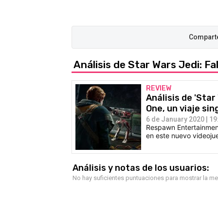
Análisis de Star Wars Jedi: Fa
REVIEW
Análisis de 'Star
One, un viaje sin
6 de January 2020 | 19
Respawn Entertainment 
en este nuevo videoju
Análisis y notas de los usuarios:
No hay suficientes puntuaciones para mostrar la m