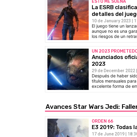
ESTO ME SUENA
La ESRB clasifica
detalles del jue
10 de January 2023 | 1
El juego tiene un lan
aunque no es una garan
los riesgos de un retra
UN 2023 PROMETED
Anunciados ofici
2023
29 de December 2022 |
Después de haber sido 
títulos mensuales para
excelente forma de em
Avances Star Wars Jedi: Fall
ORDEN 66
E3 2019: Todas l
17 de June 2019 | 18:3