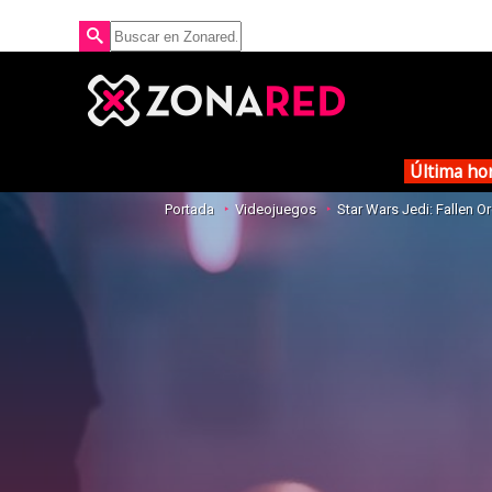
Última ho
Portada
Videojuegos
Star Wars Jedi: Fallen O