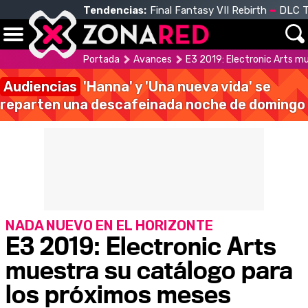
Tendencias:
Final Fantasy VII Rebirth
DLC T
Portada
Avances
E3 2019: Electronic Arts m
Audiencias
'Hanna' y 'Una nueva vida' se
reparten una descafeinada noche de domingo
NADA NUEVO EN EL HORIZONTE
E3 2019: Electronic Arts
muestra su catálogo para
los próximos meses