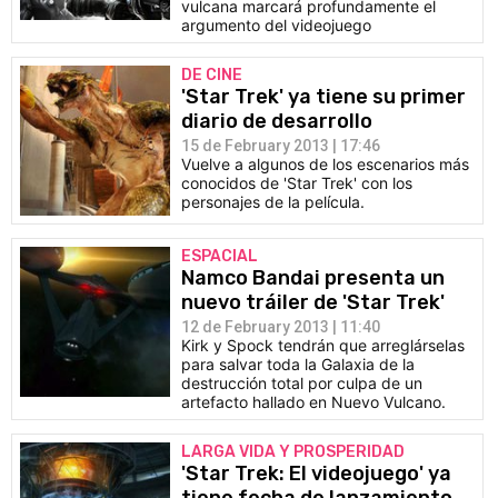
vulcana marcará profundamente el
argumento del videojuego
DE CINE
'Star Trek' ya tiene su primer
diario de desarrollo
15 de February 2013 | 17:46
Vuelve a algunos de los escenarios más
conocidos de 'Star Trek' con los
personajes de la película.
ESPACIAL
Namco Bandai presenta un
nuevo tráiler de 'Star Trek'
12 de February 2013 | 11:40
Kirk y Spock tendrán que arreglárselas
para salvar toda la Galaxia de la
destrucción total por culpa de un
artefacto hallado en Nuevo Vulcano.
LARGA VIDA Y PROSPERIDAD
'Star Trek: El videojuego' ya