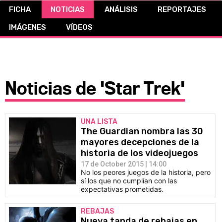
FICHA
NOTICIAS
ANÁLISIS
REPORTAJES
CÓMICS
IMÁGENES
VÍDEOS
MANGA
Noticias de 'Star Trek'
UNA LISTA
The Guardian nombra las 30
mayores decepciones de la
historia de los videojuegos
17 de October 2015 | 14:00
No los peores juegos de la historia, pero
sí los que no cumplían con las
expectativas prometidas.
REBAJAS
Nueva tanda de rebajas en