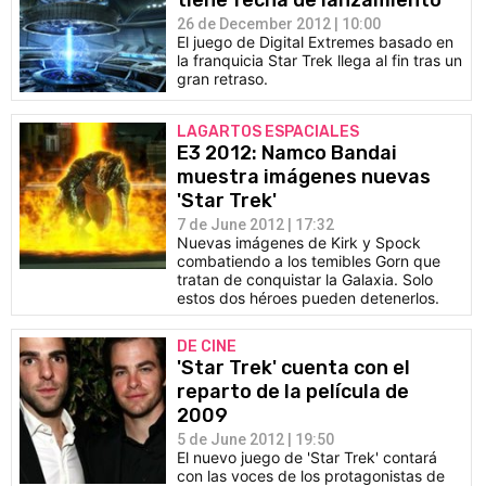
tiene fecha de lanzamiento
26 de December 2012 | 10:00
El juego de Digital Extremes basado en
la franquicia Star Trek llega al fin tras un
gran retraso.
LAGARTOS ESPACIALES
E3 2012: Namco Bandai
muestra imágenes nuevas
'Star Trek'
7 de June 2012 | 17:32
Nuevas imágenes de Kirk y Spock
combatiendo a los temibles Gorn que
tratan de conquistar la Galaxia. Solo
estos dos héroes pueden detenerlos.
DE CINE
'Star Trek' cuenta con el
reparto de la película de
2009
5 de June 2012 | 19:50
El nuevo juego de 'Star Trek' contará
con las voces de los protagonistas de