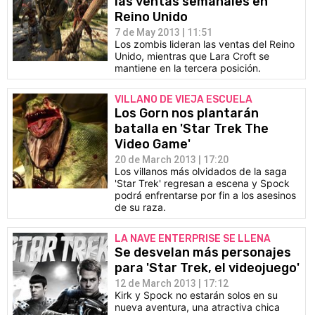
las ventas semanales en
Reino Unido
7 de May 2013 | 11:51
Los zombis lideran las ventas del Reino
Unido, mientras que Lara Croft se
mantiene en la tercera posición.
VILLANO DE VIEJA ESCUELA
Los Gorn nos plantarán
batalla en 'Star Trek The
Video Game'
20 de March 2013 | 17:20
Los villanos más olvidados de la saga
'Star Trek' regresan a escena y Spock
podrá enfrentarse por fin a los asesinos
de su raza.
LA NAVE ENTERPRISE SE LLENA
Se desvelan más personajes
para 'Star Trek, el videojuego'
12 de March 2013 | 17:12
Kirk y Spock no estarán solos en su
nueva aventura, una atractiva chica