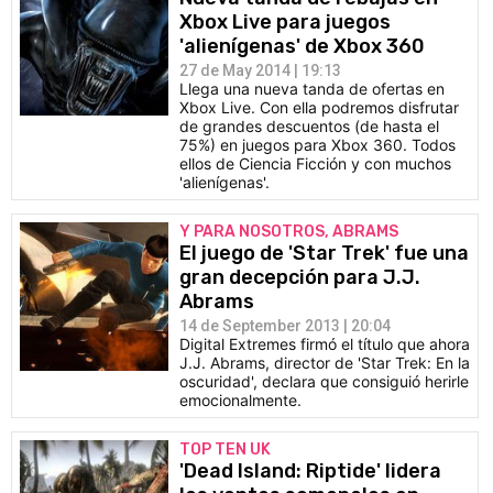
Xbox Live para juegos
'alienígenas' de Xbox 360
27 de May 2014 | 19:13
Llega una nueva tanda de ofertas en
Xbox Live. Con ella podremos disfrutar
de grandes descuentos (de hasta el
75%) en juegos para Xbox 360. Todos
ellos de Ciencia Ficción y con muchos
'alienígenas'.
Y PARA NOSOTROS, ABRAMS
El juego de 'Star Trek' fue una
gran decepción para J.J.
Abrams
14 de September 2013 | 20:04
Digital Extremes firmó el título que ahora
J.J. Abrams, director de 'Star Trek: En la
oscuridad', declara que consiguió herirle
emocionalmente.
TOP TEN UK
'Dead Island: Riptide' lidera