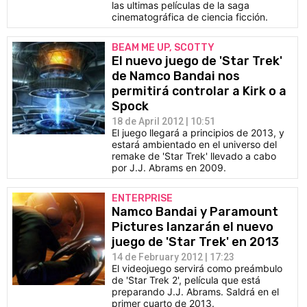
las ultimas películas de la saga
cinematográfica de ciencia ficción.
BEAM ME UP, SCOTTY
El nuevo juego de 'Star Trek'
de Namco Bandai nos
permitirá controlar a Kirk o a
Spock
18 de April 2012 | 10:51
El juego llegará a principios de 2013, y
estará ambientado en el universo del
remake de 'Star Trek' llevado a cabo
por J.J. Abrams en 2009.
ENTERPRISE
Namco Bandai y Paramount
Pictures lanzarán el nuevo
juego de 'Star Trek' en 2013
14 de February 2012 | 17:23
El videojuego servirá como preámbulo
de 'Star Trek 2', película que está
preparando J.J. Abrams. Saldrá en el
primer cuarto de 2013.