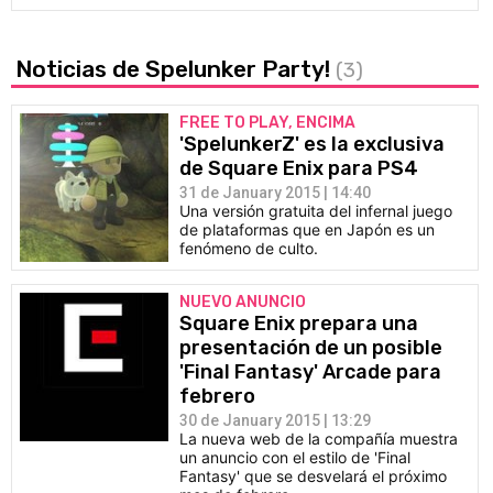
Noticias de Spelunker Party!
(3)
FREE TO PLAY, ENCIMA
'SpelunkerZ' es la exclusiva
de Square Enix para PS4
31 de January 2015 | 14:40
Una versión gratuita del infernal juego
de plataformas que en Japón es un
fenómeno de culto.
NUEVO ANUNCIO
Square Enix prepara una
presentación de un posible
'Final Fantasy' Arcade para
febrero
30 de January 2015 | 13:29
La nueva web de la compañía muestra
un anuncio con el estilo de 'Final
Fantasy' que se desvelará el próximo