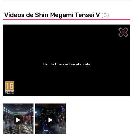
Vídeos de Shin Megami Tensei V
(3)
Haz click para activar el sonido
Loaded
:
36.47%
/
Unmute