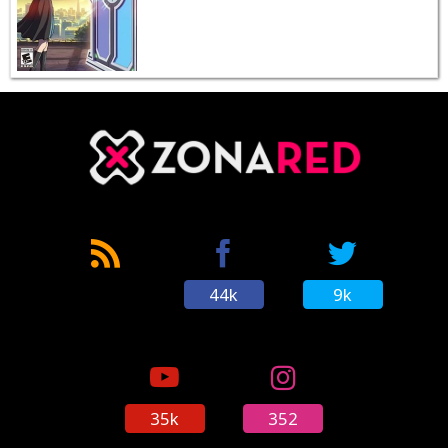
44k
9k
35k
352