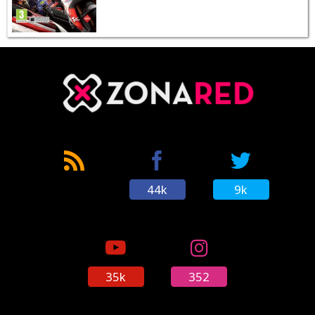
44k
9k
35k
352