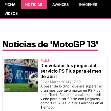
FICHA
NOTICIAS
AVANCES
IMÁGENES
CÓMICS
VÍDEOS
MANGA
Noticias de 'MotoGP 13'
PLUS
Desvelados los juegos del
servicio PS Plus para el mes
de abril
28 de March 2014 | 17:38
A pesar de lo difícil que era superar el
gran mes que tuvo marzo en PS Plus
(con 'Tomb Raider' a la cabeza), abril
viene para pisar fuerte con juegazos
como 'PES 2014' o 'Sly: Ladrones en el
Tiempo'.