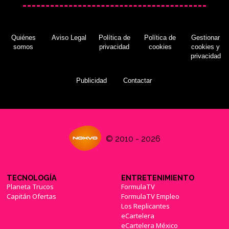
Quiénes
Aviso Legal
Política de
Política de
Gestionar
somos
privacidad
cookies
cookies y
privacidad
Publicidad
Contactar
© 2010 - 2026
TECNOLOGÍA
ENTRETENIMIENTO
Planeta Trucos
FormulaTV
Capitán Ofertas
FormulaTV Empleo
Los Replicantes
eCartelera
eCartelera México