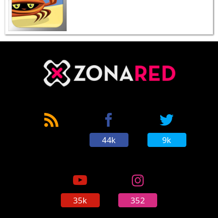
44k
9k
35k
352