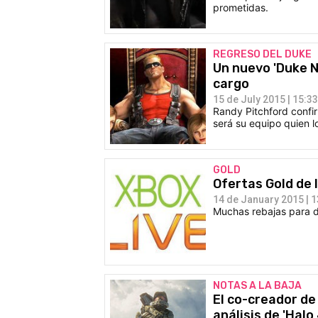
prometidas.
REGRESO DEL DUKE
Un nuevo 'Duke N
cargo
15 de July 2015 | 15:33
Randy Pitchford confi
será su equipo quien l
GOLD
Ofertas Gold de 
14 de January 2015 | 1
Muchas rebajas para di
NOTAS A LA BAJA
El co-creador de
análisis de 'Halo 