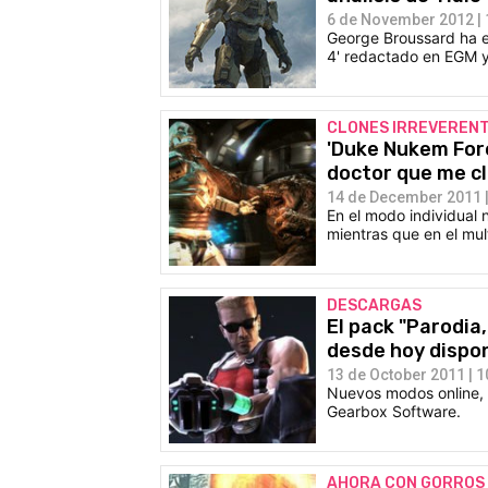
6 de November 2012 | 
George Broussard ha ex
4' redactado en EGM y 
CLONES IRREVEREN
'Duke Nukem Fore
doctor que me c
14 de December 2011 |
En el modo individual 
mientras que en el mu
DESCARGAS
El pack "Parodia
desde hoy dispon
13 de October 2011 | 1
Nuevos modos online, 
Gearbox Software.
AHORA CON GORROS