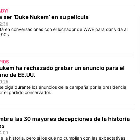
ABY!
 ser 'Duke Nukem' en su película
2:36
tá en conversaciones con el luchador de WWE para dar vida al
 90s.
PIOS
Nukem ha rechazado grabar un anuncio para el
ano de EE.UU.
0:26
se oiga durante los anuncios de la campaña por la presidencia
r el partido conservador.
bra las 30 mayores decepciones de la historia
os
4:00
e la historia, pero sí los que no cumplían con las expectativas