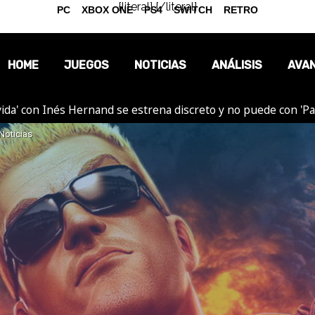
{literal}
{/literal}
PC
XBOX ONE
PS4
SWITCH
RETRO
HOME
JUEGOS
NOTICIAS
ANÁLISIS
AVA
ida' con Inés Hernand se estrena discreto y no puede con 'P
OPINIÓN
Noticias
REPORTAJES