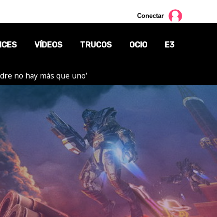
Conectar
NCES
VÍDEOS
TRUCOS
OCIO
E3
adre no hay más que uno'
CINE
TV
CÓMICS
MANGA