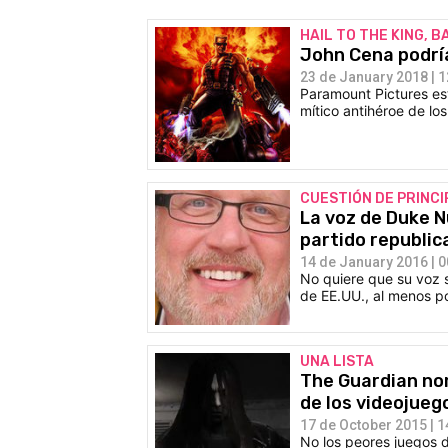
HAIL TO THE KING, B
John Cena podría
23 de January 2018 | 1
Paramount Pictures es
mítico antihéroe de los
CUESTIÓN DE PRINCI
La voz de Duke 
partido republic
14 de January 2016 | 0
No quiere que su voz 
de EE.UU., al menos po
UNA LISTA
The Guardian nom
de los videojueg
17 de October 2015 | 1
No los peores juegos d