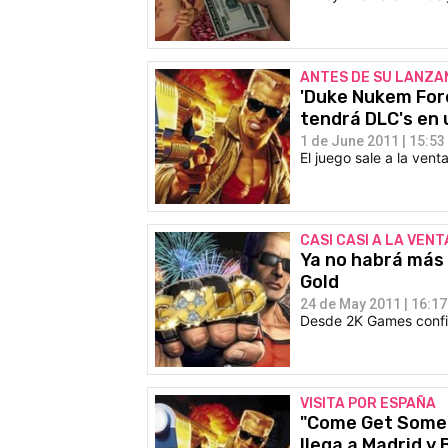
ANTES DE SU LANZA
'Duke Nukem Fore
tendrá DLC's en 
1 de June 2011 | 15:53
El juego sale a la ven
CASI CASI A LA VENT
Ya no habrá más 
Gold
24 de May 2011 | 16:17
Desde 2K Games confir
VISITA POR ESPAÑA
"Come Get Some",
llega a Madrid y