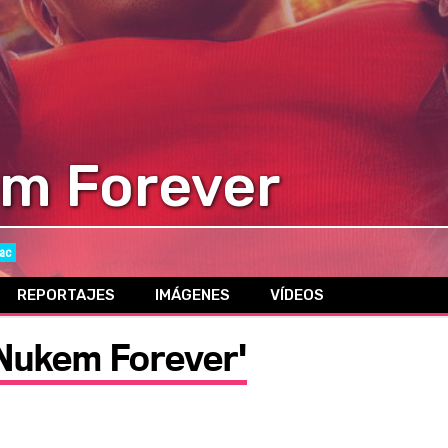
m Forever
ac
REPORTAJES
IMÁGENES
VÍDEOS
 Nukem Forever'