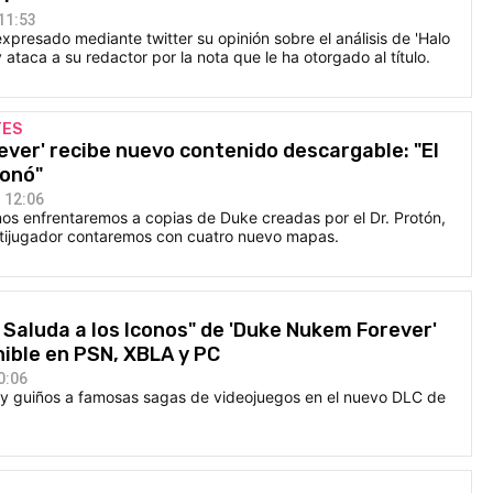
11:53
presado mediante twitter su opinión sobre el análisis de 'Halo
ataca a su redactor por la nota que le ha otorgado al título.
TES
ver' recibe nuevo contenido descargable: "El
lonó"
 12:06
nos enfrentaremos a copias de Duke creadas por el Dr. Protón,
ltijugador contaremos con cuatro nuevo mapas.
, Saluda a los Iconos" de 'Duke Nukem Forever'
ible en PSN, XBLA y PC
0:06
y guiños a famosas sagas de videojuegos en el nuevo DLC de